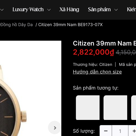
Luxury Watch
Xả Hàng
Sản phẩm
Kiế
/
Đồng hồ Dây Da
/
Citizen 39mm Nam BE9173-07X
ồng hồ G-Shock
đồng hồ Orient
...
Citizen 39mm Nam 
2,822,000₫
4,150,
Thương hiệu:
Citizen
|
Mã sản 
Hướng dẫn chọn size
Sản phẩm tương tự:
Số lượng: