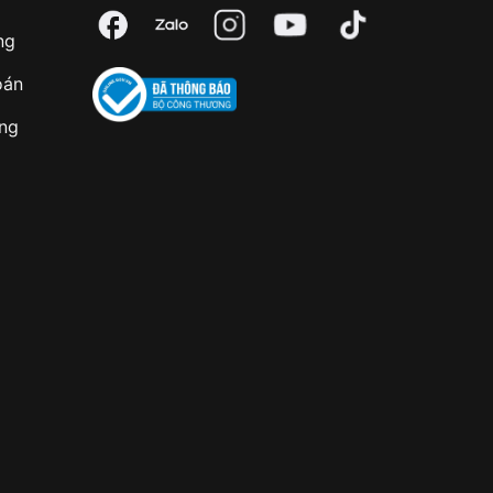
ng
oán
àng