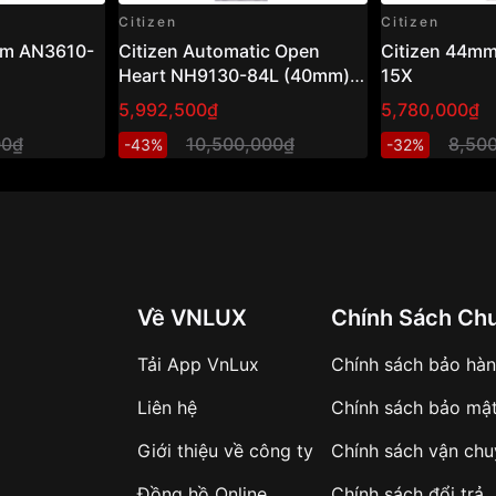
Citizen
Citizen
am AN3610-
Citizen Automatic Open
Citizen 44m
Heart NH9130-84L (40mm) –
15X
Đồng hồ nam cơ hở tim, mặt
5,992,500₫
5,780,000₫
xanh sang trọng
00₫
10,500,000₫
8,50
-43%
-32%
Về VNLUX
Chính Sách Ch
Tải App VnLux
Chính sách bảo hà
Liên hệ
Chính sách bảo mậ
Giới thiệu về công ty
Chính sách vận ch
Đồng hồ Online
Chính sách đổi trả