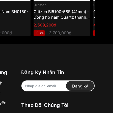
Citizen
Citizen
m Nam BN0159-
Citizen BI5100-58E (41mm) –
Citizen 
Đồng hồ nam Quartz thanh
75L
lịch, thiết kế cổ điển dễ đeo
2,509,200₫
4,205,80
0,000₫
3,700,000₫
6
-33%
-32%
ung
Đăng Ký Nhận Tin
nh
Đăng ký
t
uyển
Theo Dõi Chúng Tôi