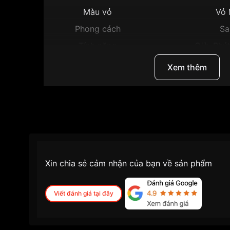
Màu vỏ
Vỏ 
Phong cách
Sa
Tính năng
Giờ, Phú
Độ dày
Xem thêm
Màu mặt
M
Những sản phẩm tương tự
"Citizen 39mm Nam
Xin chia sẻ cảm nhận của bạn về sản phẩm
Viết đánh giá tại đây