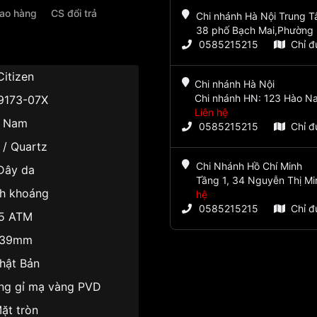
iao hàng
CS đổi trả
Chi nhánh Hà Nội Trung 
38 phố Bạch Mai,Phường 
0585215215
Chỉ 
Citizen
Chi nhánh Hà Nội
Chi nhánh HN: 123 Hào Na
9173-07X
Liên hệ
Nam
0585215215
Chỉ 
 / Quartz
Chi Nhánh Hồ Chí Minh
Dây da
Tầng 1, 34 Nguyễn Thị Mi
nh khoáng
hệ
0585215215
Chỉ 
5 ATM
39mm
hật Bản
ng gỉ mạ vàng PVD
ặt tròn