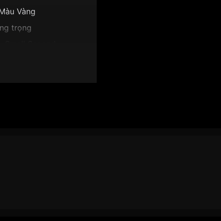
Màu Vàng
ng trọng
t, Small Second
8mm
ặt nâu
 BE9173-07X":