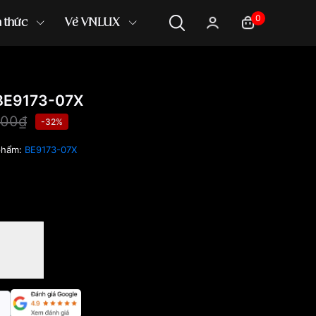
0
n thức
Về VNLUX
BE9173-07X
000₫
-32%
phẩm:
BE9173-07X