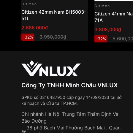
Citizen
Citizen
Citizen 42mm Nam BH5003-
Citizen 41mm N
51L
71A
2,686,000₫
3,808,000₫
3,950,000₫
-32%
5,600,0
-32%
Công Ty TNHH Minh Châu VNLUX
GPKD số 0316487950 cấp ngày 14/09/2023 tại Sở
kế hoạch và Đầu tư TP.HCM.
Chi nhánh Hà Nội Trung Tâm Thẩm Định Và
Bảo Dưỡng
38 phố Bạch Mai,Phường Bạch Mai , Quận