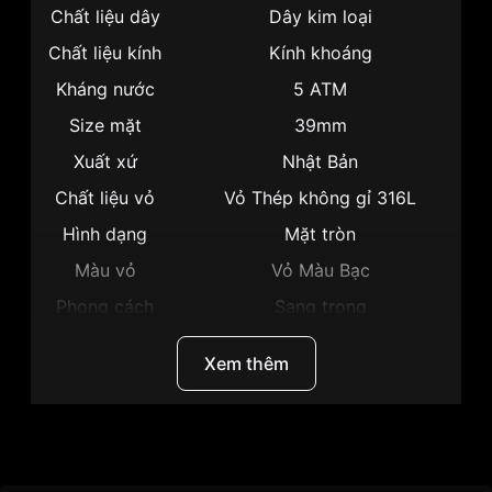
Chất liệu dây
Dây kim loại
Chất liệu kính
Kính khoáng
Kháng nước
5 ATM
Size mặt
39mm
Xuất xứ
Nhật Bản
Chất liệu vỏ
Vỏ Thép không gỉ 316L
Hình dạng
Mặt tròn
Màu vỏ
Vỏ Màu Bạc
Phong cách
Sang trọng
Dạ quang, Lịch ngày, Giờ, Phút,
Tính năng
Xem thêm
Giây
Độ dày
9mm
Màu mặt
Mặt đen
Thương hiệu
Citizen
Những sản phẩm tương tự
"Citizen 39mm Nam