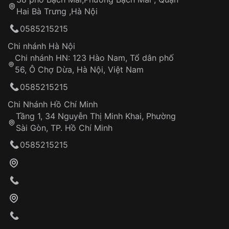
Tự ý sửa chữa
Hai Bà Trưng ,Hà Nội
Can thiệp tại các nơi không thuộc hệ
0585215215
thống VNLUX
Hotline: 0585 215 215
Chi nhánh Hà Nội
Chi nhánh HN: 123 Hào Nam, Tổ dân phố
Từ khóa SEO:
56, Ô Chợ Dừa, Hà Nội, Việt Nam
Hỗ trợ nhanh chóng – minh bạch
0585215215
Đảm bảo quyền lợi khách hàng
Đồng hành cùng khách hàng trong suốt quá
Chi Nhánh Hồ Chí Minh
trình sử dụng
Tầng 1, 34 Nguyễn Thị Minh Khai, Phường
Sài Gòn, TP. Hồ Chí Minh
Giao hàng tận nơi
0585215215
Khách hàng kiểm tra và thanh toán trực tiếp
cho nhân viên giao hàng
Xác nhận đơn hàng và thanh toán
VNLUX tiến hành giao hàng đến địa chỉ yêu
cầu