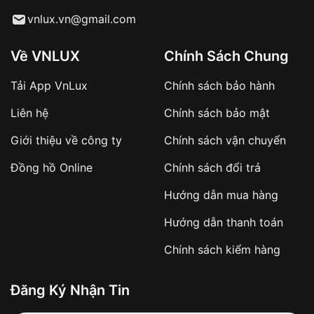
Từ khóa SEO:
vnlux.vn@gmail.com
Về VNLUX
Chính Sách Chung
Tải App VnLux
Chính sách bảo hành
Áp dụng với các đơn hàng giá trị cao hoặc
Liên hệ
Chính sách bảo mật
sản phẩm đặc biệt
Khách hàng cần
đặt cọc trước 10% giá trị đơn
Giới thiệu về công ty
Chính sách vận chuyển
hàng
Số tiền còn lại thanh toán khi nhận hàng hoặc
Đồng hồ Online
Chính sách đổi trả
theo thỏa thuận
Hướng dẫn mua hàng
Lợi ích của việc đặt cọc:
Hướng dẫn thanh toán
✔️ Đảm bảo xử lý đơn hàng nhanh chóng
Chính sách kiểm hàng
✔️ Hạn chế tình trạng hủy đơn không mong
muốn
Đăng Ký Nhận Tin
Từ khóa SEO: