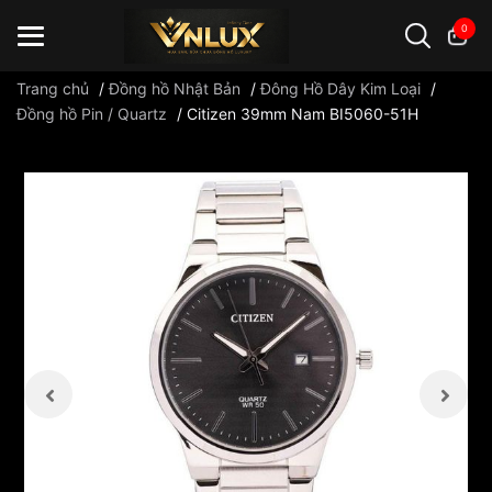
0
Trang chủ
/
Đồng hồ Nhật Bản
/
Đông Hồ Dây Kim Loại
/
Đồng hồ Pin / Quartz
/
Citizen 39mm Nam BI5060-51H
Đồng hồ casio
đồng hồ G-Shock
đồng hồ Orient
...