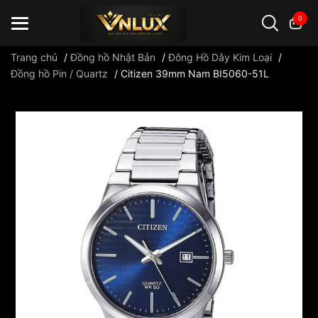
0
Trang chủ
/
Đồng hồ Nhật Bản
/
Đông Hồ Dây Kim Loại
/
Đồng hồ Pin / Quartz
/
Citizen 39mm Nam BI5060-51L
Đồng hồ casio
đồng hồ G-Shock
đồng hồ Orient
...