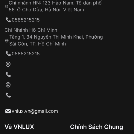
Chi nhánh HN: 123 Hào Nam, Tổ dân phố
Từ khóa SEO:
56, Ô Chợ Dừa, Hà Nội, Việt Nam
Hỗ trợ nhanh chóng – minh bạch
0585215215
Đảm bảo quyền lợi khách hàng
Đồng hành cùng khách hàng trong suốt quá
Chi Nhánh Hồ Chí Minh
trình sử dụng
Tầng 1, 34 Nguyễn Thị Minh Khai, Phường
Sài Gòn, TP. Hồ Chí Minh
Giao hàng tận nơi
0585215215
Khách hàng kiểm tra và thanh toán trực tiếp
cho nhân viên giao hàng
Xác nhận đơn hàng và thanh toán
VNLUX tiến hành giao hàng đến địa chỉ yêu
cầu
Từ khóa SEO:
vnlux.vn@gmail.com
Về VNLUX
Chính Sách Chung