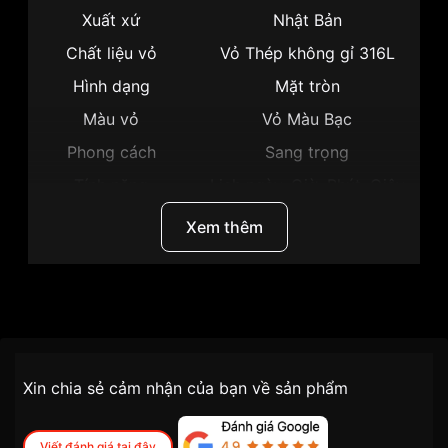
Xuất xứ
Nhật Bản
Chất liệu vỏ
Vỏ Thép không gỉ 316L
Hình dạng
Mặt tròn
Màu vỏ
Vỏ Màu Bạc
Phong cách
Sang trọng
Tính năng
Lịch ngày, Giờ, Phút, Giây
Độ dày
8mm
Xem thêm
Màu mặt
Mặt xanh dương
Những sản phẩm tương tự
"Citizen 39mm Nam
BI5060-51L":
Thương hiệu
Citizen
SKU
BI5060-51L
Chính sách vận chuyển VNLUX
Xin chia sẻ cảm nhận của bạn về sản phẩm
tiện lợi –
Đối tượng sử dụng
Nam
nhanh chóng – minh bạch
Dòng máy
Pin / Quartz
Viết đánh giá tại đây