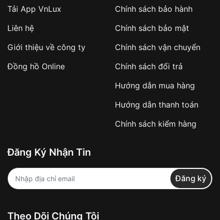
Tải App VnLux
Chính sách bảo hành
Áp dụng với các đơn hàng giá trị cao hoặc
Liên hệ
Chính sách bảo mật
sản phẩm đặc biệt
Khách hàng cần
đặt cọc trước 10% giá trị đơn
Giới thiệu về công ty
Chính sách vận chuyển
hàng
Số tiền còn lại thanh toán khi nhận hàng hoặc
Đồng hồ Online
Chính sách đổi trả
theo thỏa thuận
Hướng dẫn mua hàng
Lợi ích của việc đặt cọc:
Hướng dẫn thanh toán
✔️ Đảm bảo xử lý đơn hàng nhanh chóng
Chính sách kiểm hàng
✔️ Hạn chế tình trạng hủy đơn không mong
muốn
Đăng Ký Nhận Tin
Từ khóa SEO:
Đăng ký
Khách hàng được
kiểm tra hàng trước khi
Theo Dõi Chúng Tôi