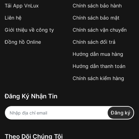
Tải App VnLux
Chính sách bảo hành
Áp dụng với các đơn hàng giá trị cao hoặc
Liên hệ
Chính sách bảo mật
sản phẩm đặc biệt
Khách hàng cần
đặt cọc trước 10% giá trị đơn
Giới thiệu về công ty
Chính sách vận chuyển
hàng
Số tiền còn lại thanh toán khi nhận hàng hoặc
Đồng hồ Online
Chính sách đổi trả
theo thỏa thuận
Hướng dẫn mua hàng
Lợi ích của việc đặt cọc:
Hướng dẫn thanh toán
✔️ Đảm bảo xử lý đơn hàng nhanh chóng
Chính sách kiểm hàng
✔️ Hạn chế tình trạng hủy đơn không mong
muốn
Đăng Ký Nhận Tin
Từ khóa SEO:
Đăng ký
Khách hàng được
kiểm tra hàng trước khi
Theo Dõi Chúng Tôi