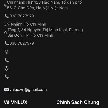
Chi nhánh HN: 123 Hào Nam, Tổ dân phố
Từ khóa SEO:
56, Ô Chợ Dừa, Hà Nội, Việt Nam
Hỗ trợ nhanh chóng – minh bạch
038 7827979
Đảm bảo quyền lợi khách hàng
Đồng hành cùng khách hàng trong suốt quá
Chi Nhánh Hồ Chí Minh
trình sử dụng
Tầng 1, 34 Nguyễn Thị Minh Khai, Phường
Sài Gòn, TP. Hồ Chí Minh
Giao hàng tận nơi
038 7827979
Khách hàng kiểm tra và thanh toán trực tiếp
cho nhân viên giao hàng
Xác nhận đơn hàng và thanh toán
VNLUX tiến hành giao hàng đến địa chỉ yêu
cầu
Từ khóa SEO:
vnlux.vn@gmail.com
Về VNLUX
Chính Sách Chung