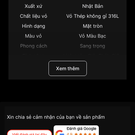
Xuất xứ
Nhật Bản
Chất liệu vỏ
Vỏ Thép không gỉ 316L
Hình dạng
Mặt tròn
Màu vỏ
Vỏ Màu Bạc
Phong cách
Sang trọng
Tính năng
Lịch ngày, Giờ, Phút, Giây
Độ dày
10mm
Xem thêm
Màu mặt
Mặt đen
Những sản phẩm tương tự
"Citizen 39mm Nam
BM7344-54E":
Thương hiệu
Citizen
SKU
BM7344-54E
Chính sách vận chuyển VNLUX
Xin chia sẻ cảm nhận của bạn về sản phẩm
tiện lợi –
Đối tượng sử dụng
Nam
nhanh chóng – minh bạch
Dòng máy
Eco drive
Viết đánh giá tại đây