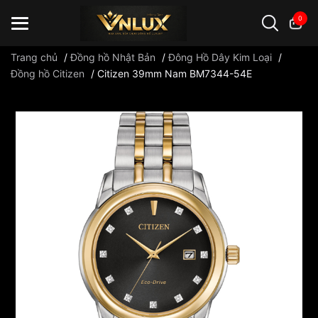
0
Trang chủ
/
Đồng hồ Nhật Bản
/
Đông Hồ Dây Kim Loại
/
Đồng hồ Citizen
/
Citizen 39mm Nam BM7344-54E
Đồng hồ casio
đồng hồ G-Shock
đồng hồ Orient
...