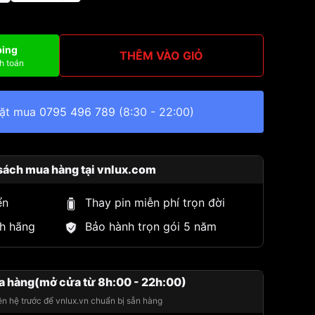
ping
THÊM VÀO GIỎ
h toán
đặt mua
0795 496 789
(8:30 - 22:00)
sách mua hàng tại vnlux.com
ển
Thay pin miễn phí trọn đời
h hãng
Bảo hành trọn gói 5 năm
a hàng(mở cửa từ 8h:00 - 22h:00)
iên hệ trước để vnlux.vn chuẩn bị sẵn hàng