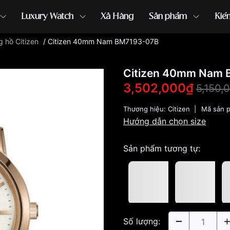
Luxury Watch
Xả Hàng
Sản phẩm
Kiế
 hồ Citizen
/
Citizen 40mm Nam BM7193-07B
ồng hồ G-Shock
đồng hồ Orient
...
Citizen 40mm Nam
3,502,000₫
5,150,
Thương hiệu:
Citizen
|
Mã sản 
Hướng dẫn chọn size
Sản phẩm tương tự:
Số lượng: