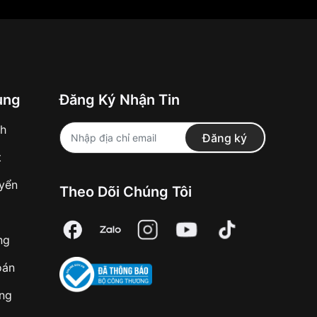
ung
Đăng Ký Nhận Tin
nh
Đăng ký
t
uyển
Theo Dõi Chúng Tôi
ng
oán
àng