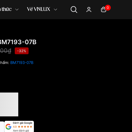
0
n thức
Về VNLUX
 BM7193-07B
000₫
-32%
phẩm:
BM7193-07B