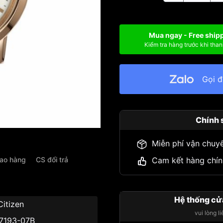
Mua ngay - Free ship
Kiểm tra hàng trước khi than
Gọi 
Chính 
Miễn phí vận chuy
iao hàng
CS đổi trả
Cam kết hàng chín
Hệ thống cử
Citizen
vui lòng l
7193-07B