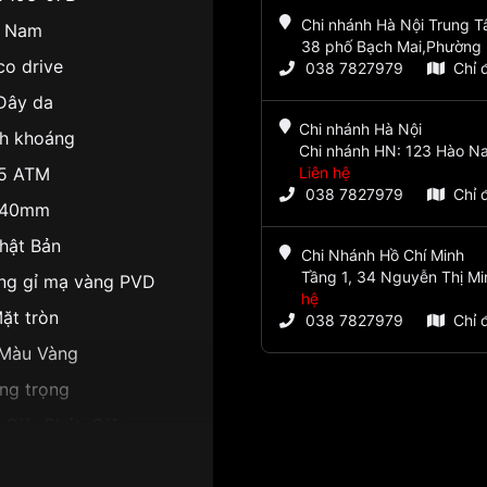
Chi nhánh Hà Nội Trung 
Nam
38 phố Bạch Mai,Phường 
co drive
038 7827979
Chỉ 
Dây da
Chi nhánh Hà Nội
nh khoáng
Chi nhánh HN: 123 Hào Na
5 ATM
Liên hệ
038 7827979
Chỉ 
40mm
hật Bản
Chi Nhánh Hồ Chí Minh
Tầng 1, 34 Nguyễn Thị Mi
ng gỉ mạ vàng PVD
hệ
ặt tròn
038 7827979
Chỉ 
Màu Vàng
ng trọng
 Giờ, Phút, Giây
10mm