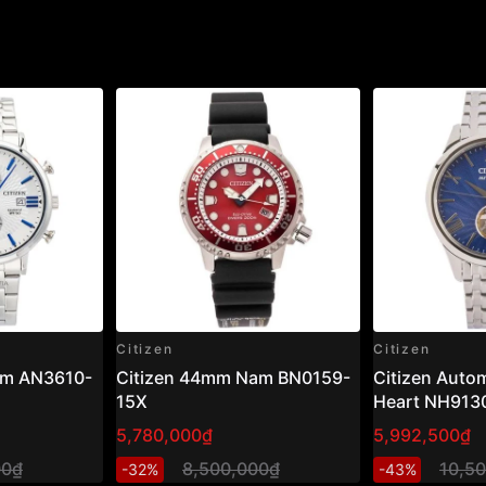
Citizen
Citizen
am AN3610-
Citizen 44mm Nam BN0159-
Citizen Auto
15X
Heart NH913
Đồng hồ nam 
5,780,000₫
5,992,500₫
xanh sang tr
00₫
8,500,000₫
10,5
-32%
-43%