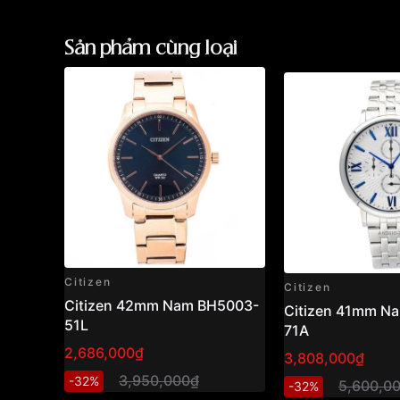
Sản phẩm cùng loại
Citizen
Citizen
Citizen 42mm Nam BH5003-
Citizen 41mm N
51L
71A
2,686,000₫
3,808,000₫
3,950,000₫
-32%
5,600,0
-32%