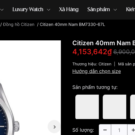
Luxury Watch
Xả Hàng
Sản phẩm
Kiế
/
Đồng hồ Citizen
/
Citizen 40mm Nam BM7330-67L
ồng hồ G-Shock
đồng hồ Orient
...
Citizen 40mm Nam
4,153,642₫
6,900,
Thương hiệu:
Citizen
|
Mã sản 
Hướng dẫn chọn size
Sản phẩm tương tự:
Số lượng: