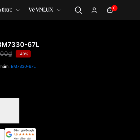
0
n thức
Về VNLUX
 BM7330-67L
000₫
-40%
phẩm:
BM7330-67L