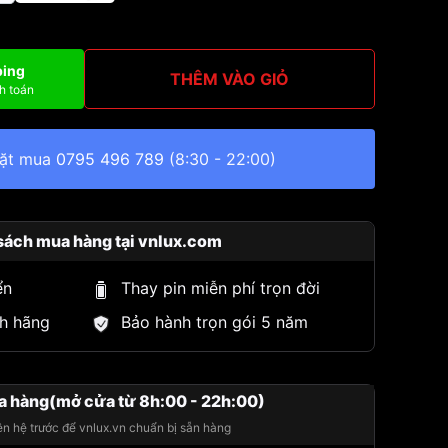
ping
THÊM VÀO GIỎ
h toán
đặt mua
0795 496 789
(8:30 - 22:00)
sách mua hàng tại vnlux.com
ển
Thay pin miễn phí trọn đời
h hãng
Bảo hành trọn gói 5 năm
a hàng(mở cửa từ 8h:00 - 22h:00)
iên hệ trước để vnlux.vn chuẩn bị sẵn hàng