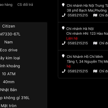
iao hàng
CS đổi trả
Chi nhánh Hà Nội Trung 
38 phố Bạch Mai,Phường 
0585215215
Chỉ 
Citizen
Chi nhánh Hà Nội
Chi nhánh HN: 123 Hào Na
M7330-67L
Liên hệ
Nam
0585215215
Chỉ 
Eco drive
Chi Nhánh Hồ Chí Minh
ây kim loại
Tầng 1, 34 Nguyễn Thị Mi
ính khoáng
hệ
0585215215
Chỉ 
10 ATM
40mm
Nhật Bản
p không gỉ 316L
Mặt tròn