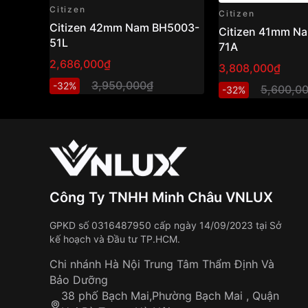
Citizen
Citizen
Citizen 42mm Nam BH5003-
Citizen 41mm N
51L
71A
2,686,000₫
3,808,000₫
3,950,000₫
-32%
5,600,0
-32%
Công Ty TNHH Minh Châu VNLUX
GPKD số 0316487950 cấp ngày 14/09/2023 tại Sở
kế hoạch và Đầu tư TP.HCM.
Chi nhánh Hà Nội Trung Tâm Thẩm Định Và
Bảo Dưỡng
38 phố Bạch Mai,Phường Bạch Mai , Quận