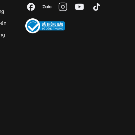
ng
oán
àng