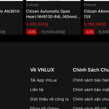
Citizen
Citizen
am AN3610-
Citizen Automatic Open
Citizen 44m
Heart NH9130-84L (40mm) –
15X
Đồng hồ nam cơ hở tim, mặt
5,992,500₫
5,780,000₫
xanh sang trọng
00₫
10,500,000₫
8,50
-43%
-32%
Về VNLUX
Chính Sách Ch
Tải App VnLux
Chính sách bảo hà
Liên hệ
Chính sách bảo mậ
Giới thiệu về công ty
Chính sách vận ch
Đồng hồ Online
Chính sách đổi trả