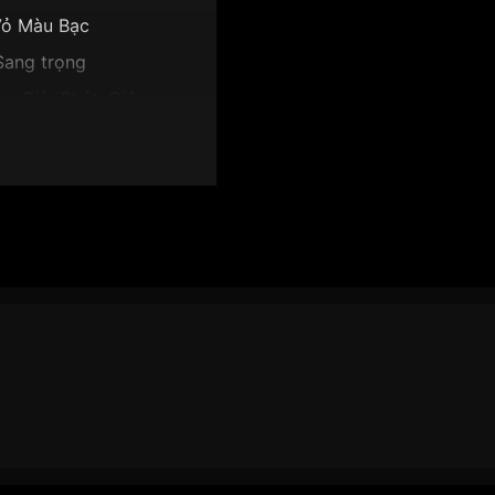
ỏ Màu Bạc
Sang trọng
y, Giờ, Phút, Giây
9.5mm
t xanh dương
 BM7330-67L":