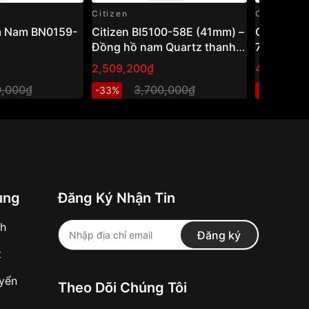
Citizen
Citizen
m Nam BN0159-
Citizen BI5100-58E (41mm) –
Citizen 
Đồng hồ nam Quartz thanh
75L
lịch, thiết kế cổ điển dễ đeo
2,509,200₫
4,205,80
0,000₫
3,700,000₫
6
-33%
-32%
ung
Đăng Ký Nhận Tin
nh
Đăng ký
t
uyển
Theo Dõi Chúng Tôi