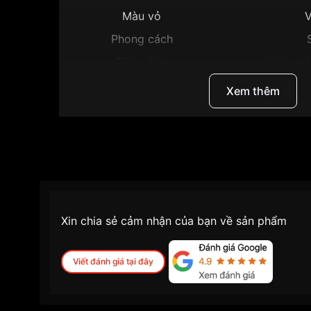
Màu vỏ
V
Phong cách
Tính năng
Lịch ngà
Độ dày
Xem thêm
Màu mặt
Mặ
Những sản phẩm tương tự
"Citizen 40mm Nam
Xin chia sẻ cảm nhận của bạn về sản phẩm
Viết đánh giá tại đây