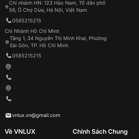
Chi nhánh HN: 123 Hào Nam, Tổ dân phố
Từ khóa SEO:
56, Ô Chợ Dừa, Hà Nội, Việt Nam
Hỗ trợ nhanh chóng – minh bạch
0585215215
Đảm bảo quyền lợi khách hàng
Đồng hành cùng khách hàng trong suốt quá
Chi Nhánh Hồ Chí Minh
trình sử dụng
Tầng 1, 34 Nguyễn Thị Minh Khai, Phường
Sài Gòn, TP. Hồ Chí Minh
Giao hàng tận nơi
0585215215
Khách hàng kiểm tra và thanh toán trực tiếp
cho nhân viên giao hàng
Xác nhận đơn hàng và thanh toán
VNLUX tiến hành giao hàng đến địa chỉ yêu
cầu
Từ khóa SEO:
vnlux.vn@gmail.com
Về VNLUX
Chính Sách Chung