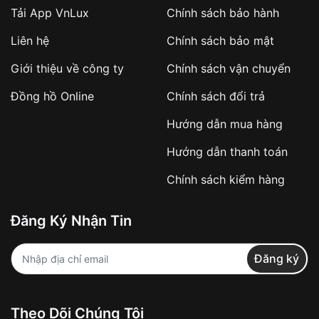
Tải App VnLux
Chính sách bảo hành
Áp dụng với các đơn hàng giá trị cao hoặc
Liên hệ
Chính sách bảo mật
sản phẩm đặc biệt
Khách hàng cần
đặt cọc trước 10% giá trị đơn
Giới thiệu về công ty
Chính sách vận chuyển
hàng
Số tiền còn lại thanh toán khi nhận hàng hoặc
Đồng hồ Online
Chính sách đổi trả
theo thỏa thuận
Hướng dẫn mua hàng
Lợi ích của việc đặt cọc:
Hướng dẫn thanh toán
✔️ Đảm bảo xử lý đơn hàng nhanh chóng
Chính sách kiểm hàng
✔️ Hạn chế tình trạng hủy đơn không mong
muốn
Đăng Ký Nhận Tin
Từ khóa SEO:
Đăng ký
Khách hàng được
kiểm tra hàng trước khi
Theo Dõi Chúng Tôi