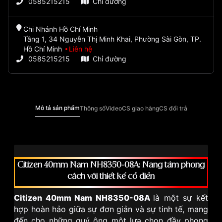
0585215215
Chỉ đường
Chi Nhánh Hồ Chí Minh
Tầng 1, 34 Nguyễn Thị Minh Khai, Phường Sài Gòn, TP.
Hồ Chí Minh
Liên hệ
0585215215
Chỉ đường
Mô tả sản phẩm
Thông số
Video
CS giao hàng
CS đổi trả
Citizen 40mm Nam NH8350-08A: Nâng tầm phong
cách với thiết kế cổ điển
Citizen 40mm Nam NH8350-08A
là một sự kết
hợp hoàn hảo giữa sự đơn giản và sự tinh tế, mang
đến cho những quý ông một lựa chọn đầy phong