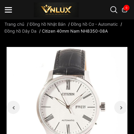
0
Trang chủ
/
Đồng hồ Nhật Bản
/
Đồng hồ Cơ - Automatic
/
Đồng hồ Dây Da
/
Citizen 40mm Nam NH8350-08A
Đồng hồ casio
đồng hồ G-Shock
đồng hồ Orient
...