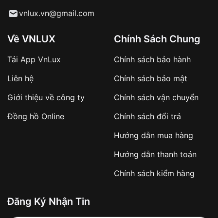
Từ khóa SEO:
vnlux.vn@gmail.com
Về VNLUX
Chính Sách Chung
Tải App VnLux
Chính sách bảo hành
Áp dụng với các đơn hàng giá trị cao hoặc
Liên hệ
Chính sách bảo mật
sản phẩm đặc biệt
Khách hàng cần
đặt cọc trước 10% giá trị đơn
Giới thiệu về công ty
Chính sách vận chuyển
hàng
Số tiền còn lại thanh toán khi nhận hàng hoặc
Đồng hồ Online
Chính sách đổi trả
theo thỏa thuận
Hướng dẫn mua hàng
Lợi ích của việc đặt cọc:
Hướng dẫn thanh toán
Citizen 40mm Nam NH8350-08A tuyệt tác thiết kế
✔️ Đảm bảo xử lý đơn hàng nhanh chóng
tôn vinh vẻ đẹp cổ điển
Chính sách kiểm hàng
✔️ Hạn chế tình trạng hủy đơn không mong
muốn
Với thiết kế cổ điển và thanh lịch, Citizen 40mm
Nam NH8350-08A là một lựa chọn hoàn hảo cho
Đăng Ký Nhận Tin
Từ khóa SEO:
những ai yêu thích phong cách lịch lãm và đẳng