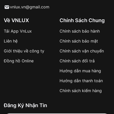
Từ khóa SEO:
vnlux.vn@gmail.com
Về VNLUX
Chính Sách Chung
Tải App VnLux
Chính sách bảo hành
Áp dụng với các đơn hàng giá trị cao hoặc
Liên hệ
Chính sách bảo mật
sản phẩm đặc biệt
Khách hàng cần
đặt cọc trước 10% giá trị đơn
Giới thiệu về công ty
Chính sách vận chuyển
hàng
Số tiền còn lại thanh toán khi nhận hàng hoặc
Đồng hồ Online
Chính sách đổi trả
theo thỏa thuận
Hướng dẫn mua hàng
Lợi ích của việc đặt cọc:
Hướng dẫn thanh toán
✔️ Đảm bảo xử lý đơn hàng nhanh chóng
Chính sách kiểm hàng
✔️ Hạn chế tình trạng hủy đơn không mong
muốn
Đăng Ký Nhận Tin
Từ khóa SEO: