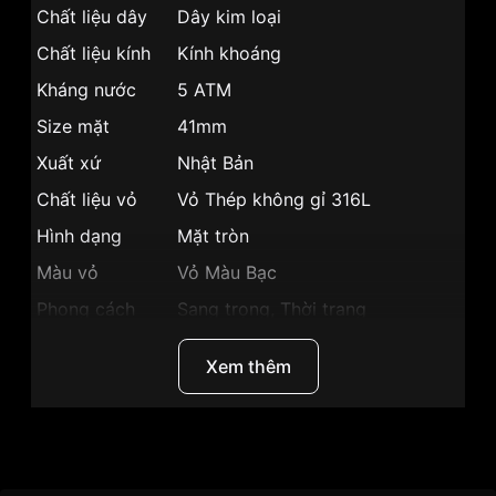
Chất liệu dây
Dây kim loại
Chất liệu kính
Kính khoáng
Kháng nước
5 ATM
Size mặt
41mm
Xuất xứ
Nhật Bản
Chất liệu vỏ
Vỏ Thép không gỉ 316L
Hình dạng
Mặt tròn
Màu vỏ
Vỏ Màu Bạc
Phong cách
Sang trọng, Thời trang
Chronograph, Lịch ngày, Giờ,
Tính năng
Xem thêm
Phút, Giây
Độ dày
10mm
Màu mặt
Mặt xanh dương
Thương hiệu
Citizen
Những sản phẩm tương tự
"Citizen 41mm Nam