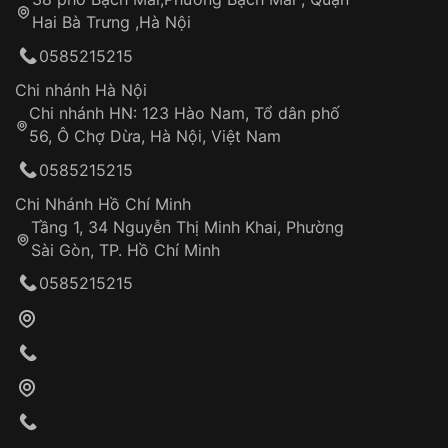
Tự ý sửa chữa
Hai Bà Trưng ,Hà Nội
Can thiệp tại các nơi không thuộc hệ
0585215215
thống VNLUX
Hotline: 0585 215 215
Chi nhánh Hà Nội
Chi nhánh HN: 123 Hào Nam, Tổ dân phố
Từ khóa SEO:
56, Ô Chợ Dừa, Hà Nội, Việt Nam
Hỗ trợ nhanh chóng – minh bạch
0585215215
Đảm bảo quyền lợi khách hàng
Đồng hành cùng khách hàng trong suốt quá
Chi Nhánh Hồ Chí Minh
trình sử dụng
Tầng 1, 34 Nguyễn Thị Minh Khai, Phường
Sài Gòn, TP. Hồ Chí Minh
Giao hàng tận nơi
0585215215
Khách hàng kiểm tra và thanh toán trực tiếp
cho nhân viên giao hàng
Xác nhận đơn hàng và thanh toán
VNLUX tiến hành giao hàng đến địa chỉ yêu
cầu