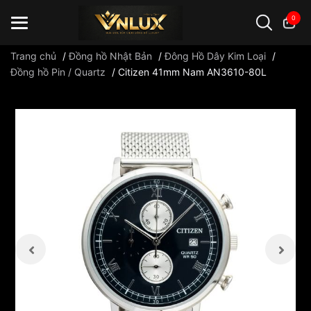
0
Trang chủ
/
Đồng hồ Nhật Bản
/
Đông Hồ Dây Kim Loại
/
Đồng hồ Pin / Quartz
/
Citizen 41mm Nam AN3610-80L
Đồng hồ casio
đồng hồ G-Shock
đồng hồ Orient
...