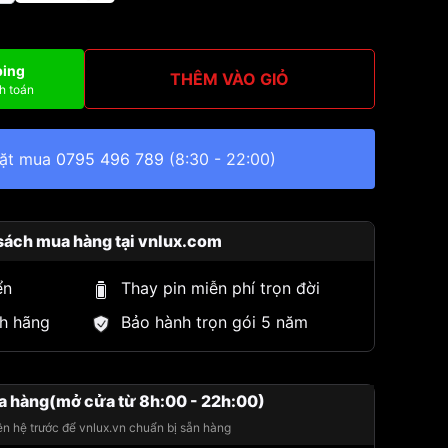
ping
THÊM VÀO GIỎ
h toán
đặt mua
0795 496 789
(8:30 - 22:00)
sách mua hàng tại vnlux.com
ển
Thay pin miễn phí trọn đời
h hãng
Bảo hành trọn gói 5 năm
a hàng(mở cửa từ 8h:00 - 22h:00)
iên hệ trước để vnlux.vn chuẩn bị sẵn hàng