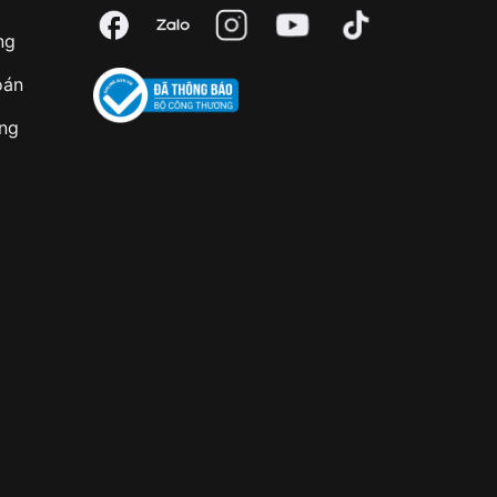
ng
oán
àng