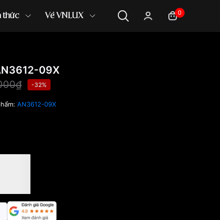
0
n thức
Về VNLUX
AN3612-09X
,000₫
-32%
phẩm:
AN3612-09X