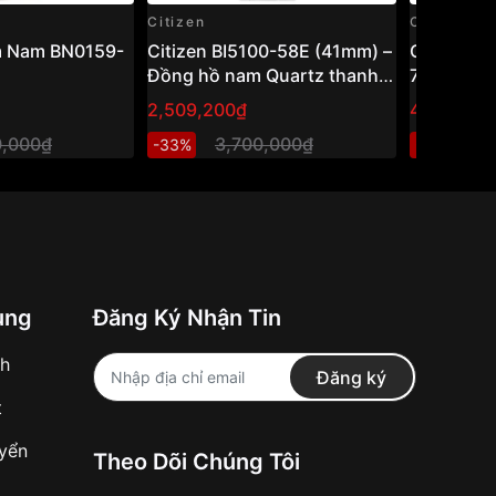
Citizen
Citizen
m Nam BN0159-
Citizen BI5100-58E (41mm) –
Citizen 
Đồng hồ nam Quartz thanh
75L
lịch, thiết kế cổ điển dễ đeo
2,509,200₫
4,205,80
0,000₫
3,700,000₫
6
-33%
-32%
ung
Đăng Ký Nhận Tin
nh
Đăng ký
t
uyển
Theo Dõi Chúng Tôi