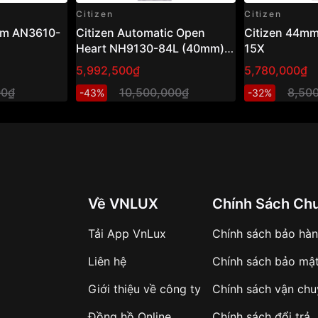
Citizen
Citizen
am AN3610-
Citizen Automatic Open
Citizen 44m
Heart NH9130-84L (40mm) –
15X
Đồng hồ nam cơ hở tim, mặt
5,992,500₫
5,780,000₫
xanh sang trọng
00₫
10,500,000₫
8,50
-43%
-32%
Về VNLUX
Chính Sách Ch
Tải App VnLux
Chính sách bảo hà
Liên hệ
Chính sách bảo mậ
Giới thiệu về công ty
Chính sách vận ch
Đồng hồ Online
Chính sách đổi trả