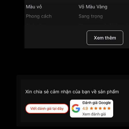
Màu vỏ
Vỏ Màu Vàng
Phong cách
Sang trọng
Tính năng
Chronograph, Lịch ngày
Độ dày
10mm
Xem thêm
Màu mặt
Mặt nâu
Những sản phẩm tương tự
"Citizen 41mm Nam
Xin chia sẻ cảm nhận của bạn về sản phẩm
Viết đánh giá tại đây