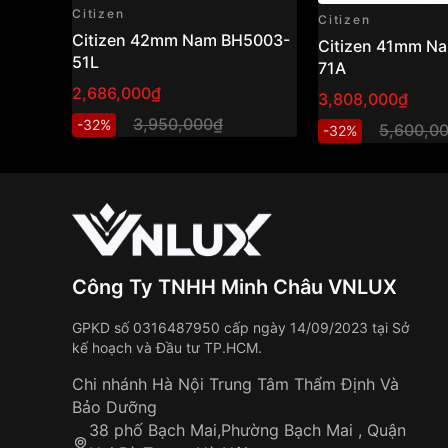
Citizen
Citizen
Citizen 42mm Nam BH5003-
Citizen 41mm N
51L
71A
2,686,000₫
3,808,000₫
3,950,000₫
-32%
5,600,0
-32%
Công Ty TNHH Minh Châu VNLUX
GPKD số 0316487950 cấp ngày 14/09/2023 tại Sở
kế hoạch và Đầu tư TP.HCM.
Chi nhánh Hà Nội Trung Tâm Thẩm Định Và
Bảo Dưỡng
38 phố Bạch Mai,Phường Bạch Mai , Quận