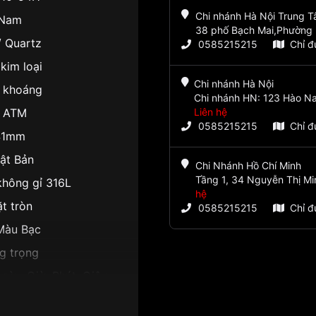
Chi nhánh Hà Nội Trung 
Nam
38 phố Bạch Mai,Phường 
/ Quartz
0585215215
Chỉ 
kim loại
Chi nhánh Hà Nội
h khoáng
Chi nhánh HN: 123 Hào Na
 ATM
Liên hệ
0585215215
Chỉ 
41mm
ật Bản
Chi Nhánh Hồ Chí Minh
Tầng 1, 34 Nguyễn Thị Mi
không gỉ 316L
hệ
t tròn
0585215215
Chỉ 
Màu Bạc
g trọng
gày, Giờ, Phút, Giây
0.1mm