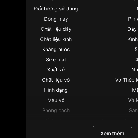
Đối tượng sử dụng
Dòng máy
Pin 
Chất liệu dây
Dây 
Chất liệu kính
Kín
Kháng nước
5
Size mặt
Xuất xứ
Nh
Chất liệu vỏ
Vỏ Thép 
Hình dạng
Mặ
Màu vỏ
Vỏ 
Phong cách
San
Tính năng
Dạ quang, Lịch n
Độ dày
1
Xem thêm