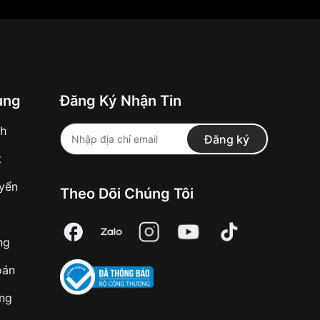
ung
Đăng Ký Nhận Tin
nh
Đăng ký
t
uyển
Theo Dõi Chúng Tôi
ng
oán
àng