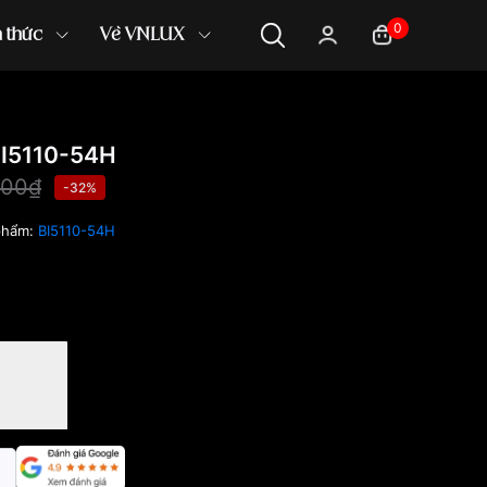
0
n thức
Về VNLUX
BI5110-54H
000₫
-32%
phẩm:
BI5110-54H