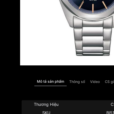
Mô tả sản phẩm
Thông số
Video
CS g
Thương Hiệu
C
SKU
BI5