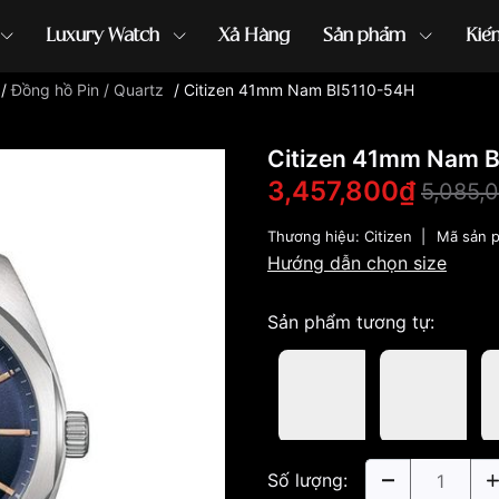
Luxury Watch
Xả Hàng
Sản phẩm
Kiế
/
Đồng hồ Pin / Quartz
/
Citizen 41mm Nam BI5110-54H
ồng hồ G-Shock
đồng hồ Orient
...
Citizen 41mm Nam 
3,457,800₫
5,085,
Thương hiệu:
Citizen
|
Mã sản 
Hướng dẫn chọn size
Sản phẩm tương tự:
Số lượng: