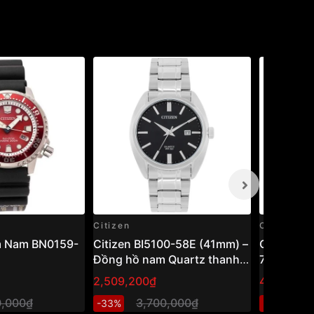
Citizen
Citizen
m Nam BN0159-
Citizen BI5100-58E (41mm) –
Citizen 
Đồng hồ nam Quartz thanh
75L
lịch, thiết kế cổ điển dễ đeo
2,509,200₫
4,205,80
0,000₫
3,700,000₫
6
-33%
-32%