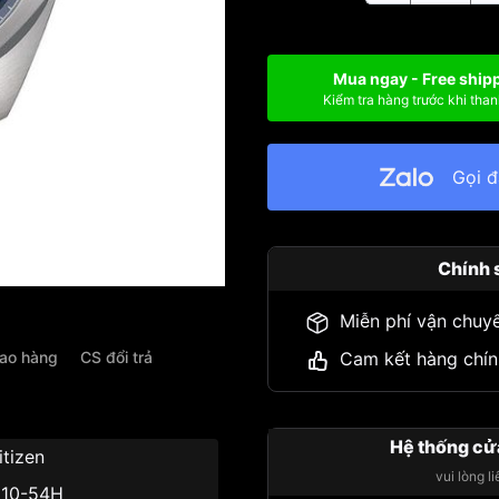
Mua ngay - Free ship
Kiểm tra hàng trước khi than
Gọi 
Chính 
Miễn phí vận chuy
iao hàng
CS đổi trả
Cam kết hàng chín
Hệ thống cử
itizen
vui lòng l
110-54H