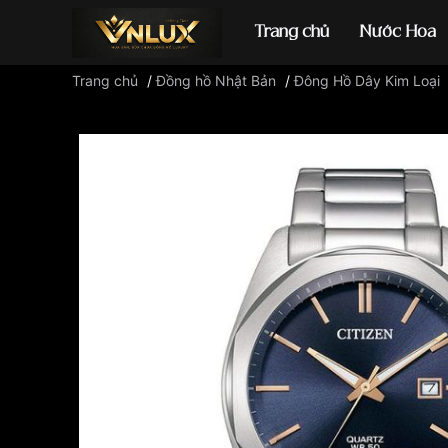
Trang chủ
Nước Hoa
Trang chủ
/
Đồng hồ Nhật Bản
/
Đông Hồ Dây Kim Loại
Đồng hồ casio
đ