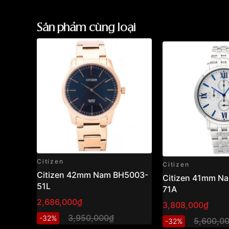
Sản phẩm cùng loại
Citizen
Citizen
Citizen 42mm Nam BH5003-
Citizen 41mm N
51L
71A
2,686,000₫
3,808,000₫
3,950,000₫
-32%
5,600,0
-32%