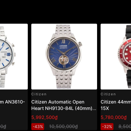
Citizen
Citizen
am AN3610-
Citizen Automatic Open
Citizen 44m
Heart NH9130-84L (40mm) –
15X
Đồng hồ nam cơ hở tim, mặt
5,992,500₫
5,780,000₫
xanh sang trọng
00₫
10,500,000₫
8,50
-43%
-32%