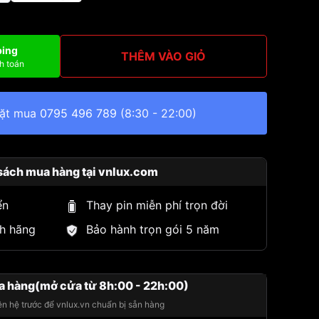
ping
THÊM VÀO GIỎ
h toán
đặt mua
0795 496 789
(8:30 - 22:00)
sách mua hàng tại vnlux.com
ển
Thay pin miễn phí trọn đời
h hãng
Bảo hành trọn gói 5 năm
a hàng(mở cửa từ 8h:00 - 22h:00)
iên hệ trước để vnlux.vn chuẩn bị sẵn hàng