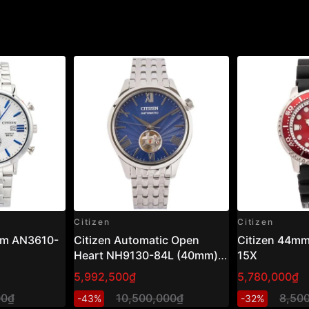
Citizen
Citizen
am AN3610-
Citizen Automatic Open
Citizen 44m
Heart NH9130-84L (40mm) –
15X
Đồng hồ nam cơ hở tim, mặt
5,992,500₫
5,780,000₫
xanh sang trọng
00₫
10,500,000₫
8,50
-43%
-32%