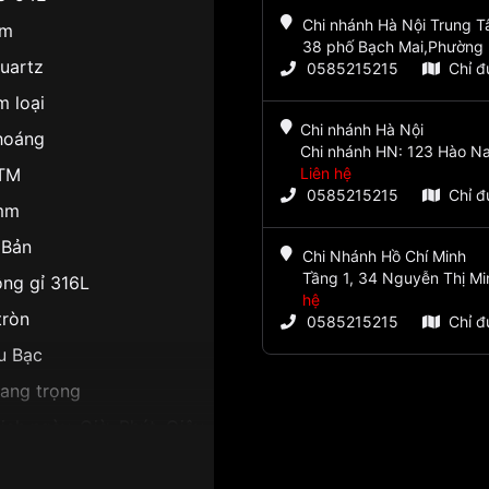
Chi nhánh Hà Nội Trung 
m
38 phố Bạch Mai,Phường 
Quartz
0585215215
Chỉ 
m loại
Chi nhánh Hà Nội
hoáng
Chi nhánh HN: 123 Hào Na
TM
Liên hệ
0585215215
Chỉ 
mm
 Bản
Chi Nhánh Hồ Chí Minh
Tầng 1, 34 Nguyễn Thị Mi
ng gỉ 316L
hệ
tròn
0585215215
Chỉ 
u Bạc
Sang trọng
ch ngày, Giờ, Phút, Giây
2mm