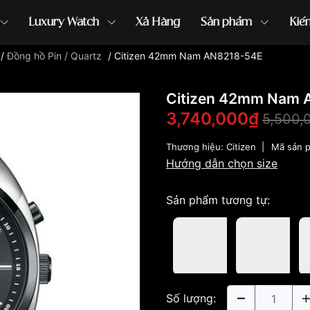
Luxury Watch
Xả Hàng
Sản phẩm
Kiế
/
Đồng hồ Pin / Quartz
/
Citizen 42mm Nam AN8218-54E
ồng hồ G-Shock
đồng hồ Orient
...
Citizen 42mm Nam 
3,740,000₫
5,500,
Thương hiệu:
Citizen
|
Mã sản 
Hướng dẫn chọn size
Sản phẩm tương tự:
Số lượng: