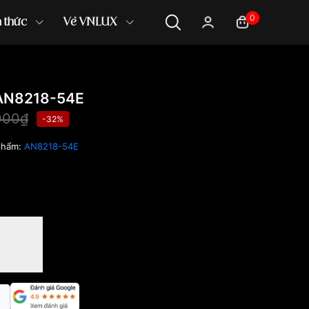
0
n thức
Về VNLUX
AN8218-54E
000₫
-32%
phẩm:
AN8218-54E