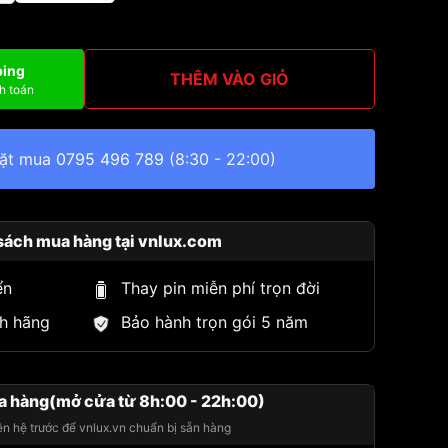
ping
THÊM VÀO GIỎ
h toán
đặt mua
0795 496 789
(8:30 - 22:00)
sách mua hàng tại vnlux.com
ển
Thay pin miễn phí trọn đời
h hãng
Bảo hành trọn gói 5 năm
a hàng(mở cửa từ 8h:00 - 22h:00)
iên hệ trước để vnlux.vn chuẩn bị sẵn hàng