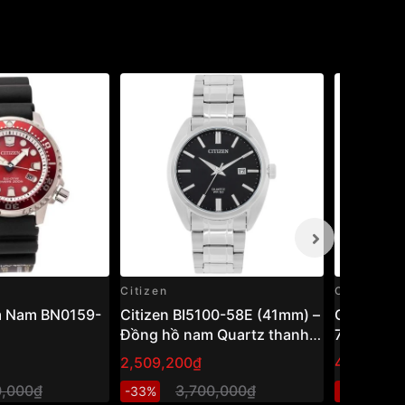
Citizen
Citizen
m Nam BN0159-
Citizen BI5100-58E (41mm) –
Citizen 
Đồng hồ nam Quartz thanh
75L
lịch, thiết kế cổ điển dễ đeo
2,509,200₫
4,205,80
0,000₫
3,700,000₫
6
-33%
-32%