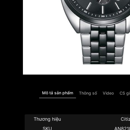
Mô tả sản phẩm
Thông số
Video
CS g
Thương hiệu
Citi
SKU
AN821