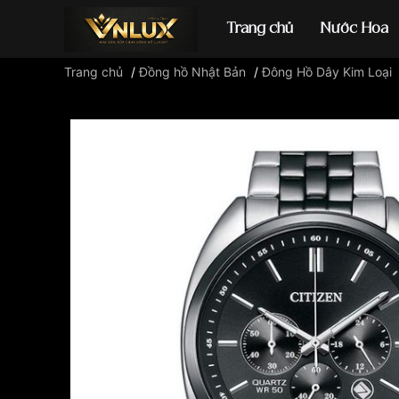
Trang chủ
Nước Hoa
Trang chủ
/
Đồng hồ Nhật Bản
/
Đông Hồ Dây Kim Loại
Đồng hồ casio
đ