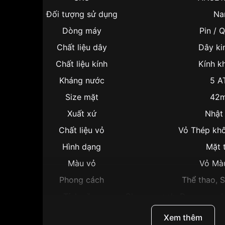
Đối tượng sử dụng
Na
Dòng máy
Pin / 
Chất liệu dây
Dây ki
Chất liệu kính
Kính k
Kháng nước
5 A
Size mặt
42
Xuất xứ
Nhật
Chất liệu vỏ
Vỏ Thép khô
Hình dạng
Mặt 
Màu vỏ
Vỏ Mà
Phong cách
Thể thao, 
Tính năng
Chronograph, Dạ quang, Lị
Độ dày
11.
Xem thêm