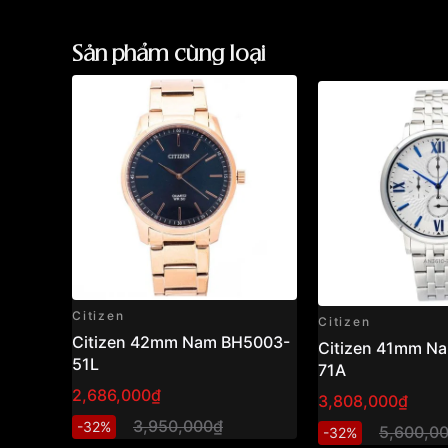
Sản phẩm cùng loại
Citizen
Citizen
Citizen 42mm Nam BH5003-
Citizen 41mm N
51L
71A
2,686,000₫
3,808,000₫
3,950,000₫
-32%
5,600,0
-32%