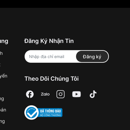
ung
Đăng Ký Nhận Tin
nh
Đăng ký
t
uyển
Theo Dõi Chúng Tôi
ng
oán
àng