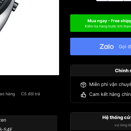
Mua ngay - Free ship
Kiểm tra hàng trước khi than
Gọi 
Chính 
Miễn phí vận chuy
iao hàng
CS đổi trả
Cam kết hàng chín
Hệ thống cử
zen
vui lòng l
8-54E