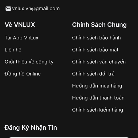
Từ khóa SEO:
vnlux.vn@gmail.com
Về VNLUX
Chính Sách Chung
Tải App VnLux
Chính sách bảo hành
Áp dụng với các đơn hàng giá trị cao hoặc
Liên hệ
Chính sách bảo mật
sản phẩm đặc biệt
Khách hàng cần
đặt cọc trước 10% giá trị đơn
Giới thiệu về công ty
Chính sách vận chuyển
hàng
Số tiền còn lại thanh toán khi nhận hàng hoặc
Đồng hồ Online
Chính sách đổi trả
theo thỏa thuận
Hướng dẫn mua hàng
Lợi ích của việc đặt cọc:
Hướng dẫn thanh toán
✔️ Đảm bảo xử lý đơn hàng nhanh chóng
Chính sách kiểm hàng
✔️ Hạn chế tình trạng hủy đơn không mong
muốn
Đăng Ký Nhận Tin
Từ khóa SEO: