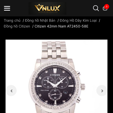
0
Trang chủ
/
Đồng hồ Nhật Bản
/
Đông Hồ Dây Kim Loại
/
Đồng hồ Citizen
/
Citizen 42mm Nam AT2450-58E
Đồng hồ casio
đồng hồ G-Shock
đồng hồ Orient
...