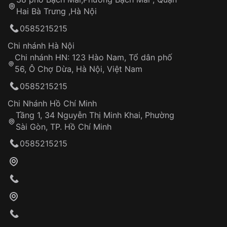
Tự ý sửa chữa
Hai Bà Trưng ,Hà Nội
Can thiệp tại các nơi không thuộc hệ
0585215215
thống VNLUX
Hotline: 0585 215 215
Chi nhánh Hà Nội
Chi nhánh HN: 123 Hào Nam, Tổ dân phố
Từ khóa SEO:
56, Ô Chợ Dừa, Hà Nội, Việt Nam
Hỗ trợ nhanh chóng – minh bạch
0585215215
Đảm bảo quyền lợi khách hàng
Đồng hành cùng khách hàng trong suốt quá
Chi Nhánh Hồ Chí Minh
trình sử dụng
Tầng 1, 34 Nguyễn Thị Minh Khai, Phường
Sài Gòn, TP. Hồ Chí Minh
Giao hàng tận nơi
0585215215
Khách hàng kiểm tra và thanh toán trực tiếp
cho nhân viên giao hàng
Xác nhận đơn hàng và thanh toán
VNLUX tiến hành giao hàng đến địa chỉ yêu
cầu