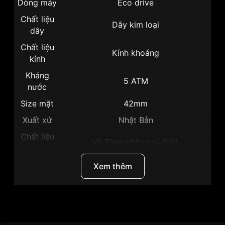
Dòng máy
Eco drive
Chất liệu
Dây kim loại
dây
Chất liệu
Kính khoáng
kính
Kháng
5 ATM
nước
Size mặt
42mm
Xuất xứ
Nhật Bản
Chất liệu
Vỏ Thép không gỉ 316L
vỏ
Hình dạng
Mặt tròn
Xem thêm
Màu vỏ
Vỏ Màu Bạc
Phong
Sang trọng, Thể thao
cách
Thương hiệu
Citizen