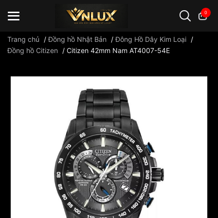
0
Trang chủ
/
Đồng hồ Nhật Bản
/
Đông Hồ Dây Kim Loại
/
Đồng hồ Citizen
/
Citizen 42mm Nam AT4007-54E
Đồng hồ casio
đồng hồ G-Shock
đồng hồ Orient
...