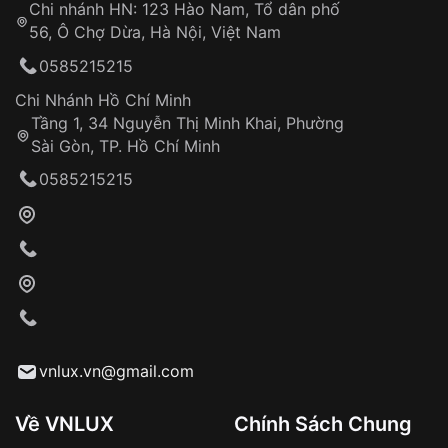
Chi nhánh HN: 123 Hào Nam, Tổ dân phố
Từ khóa SEO:
56, Ô Chợ Dừa, Hà Nội, Việt Nam
Hỗ trợ nhanh chóng – minh bạch
0585215215
Đảm bảo quyền lợi khách hàng
Đồng hành cùng khách hàng trong suốt quá
Chi Nhánh Hồ Chí Minh
trình sử dụng
Tầng 1, 34 Nguyễn Thị Minh Khai, Phường
Sài Gòn, TP. Hồ Chí Minh
Giao hàng tận nơi
0585215215
Khách hàng kiểm tra và thanh toán trực tiếp
cho nhân viên giao hàng
Xác nhận đơn hàng và thanh toán
VNLUX tiến hành giao hàng đến địa chỉ yêu
cầu
Từ khóa SEO:
vnlux.vn@gmail.com
Về VNLUX
Chính Sách Chung