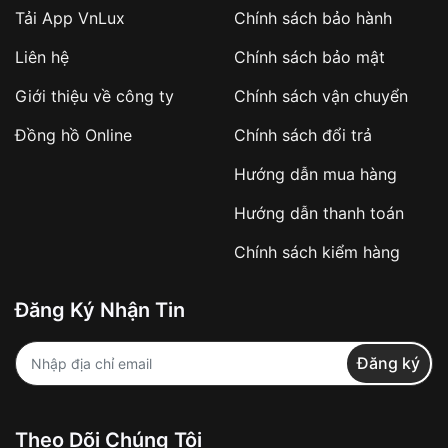
Tải App VnLux
Chính sách bảo hành
Áp dụng với các đơn hàng giá trị cao hoặc
Liên hệ
Chính sách bảo mật
sản phẩm đặc biệt
Khách hàng cần
đặt cọc trước 10% giá trị đơn
Giới thiệu về công ty
Chính sách vận chuyển
hàng
Số tiền còn lại thanh toán khi nhận hàng hoặc
Đồng hồ Online
Chính sách đổi trả
theo thỏa thuận
Hướng dẫn mua hàng
Lợi ích của việc đặt cọc:
Hướng dẫn thanh toán
✔️ Đảm bảo xử lý đơn hàng nhanh chóng
Chính sách kiểm hàng
✔️ Hạn chế tình trạng hủy đơn không mong
muốn
Đăng Ký Nhận Tin
Từ khóa SEO:
Đăng ký
Khách hàng được
kiểm tra hàng trước khi
Theo Dõi Chúng Tôi