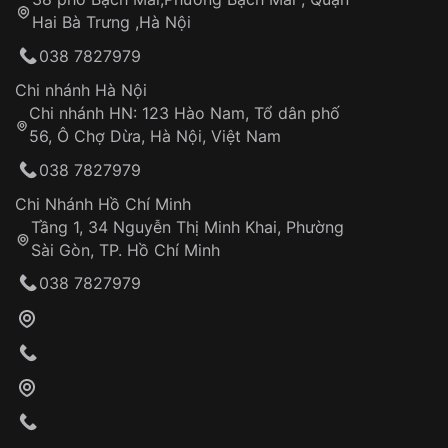
Tự ý sửa chữa
Hai Bà Trưng ,Hà Nội
Can thiệp tại các nơi không thuộc hệ
038 7827979
thống VNLUX
Hotline: 0585 215 215
Chi nhánh Hà Nội
Chi nhánh HN: 123 Hào Nam, Tổ dân phố
Từ khóa SEO:
56, Ô Chợ Dừa, Hà Nội, Việt Nam
Hỗ trợ nhanh chóng – minh bạch
038 7827979
Đảm bảo quyền lợi khách hàng
Đồng hành cùng khách hàng trong suốt quá
Chi Nhánh Hồ Chí Minh
trình sử dụng
Tầng 1, 34 Nguyễn Thị Minh Khai, Phường
Sài Gòn, TP. Hồ Chí Minh
Giao hàng tận nơi
038 7827979
Khách hàng kiểm tra và thanh toán trực tiếp
cho nhân viên giao hàng
Xác nhận đơn hàng và thanh toán
VNLUX tiến hành giao hàng đến địa chỉ yêu
cầu