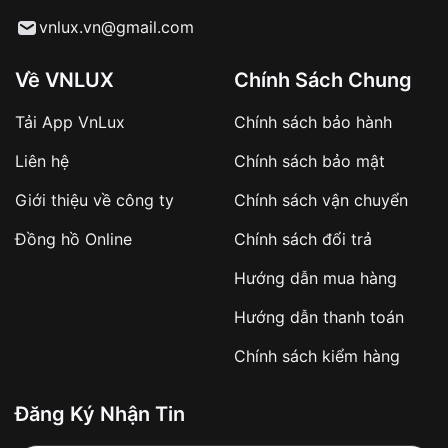
Từ khóa SEO:
vnlux.vn@gmail.com
Về VNLUX
Chính Sách Chung
Tải App VnLux
Chính sách bảo hành
Áp dụng với các đơn hàng giá trị cao hoặc
Liên hệ
Chính sách bảo mật
sản phẩm đặc biệt
Khách hàng cần
đặt cọc trước 10% giá trị đơn
Giới thiệu về công ty
Chính sách vận chuyển
hàng
Số tiền còn lại thanh toán khi nhận hàng hoặc
Đồng hồ Online
Chính sách đổi trả
theo thỏa thuận
Hướng dẫn mua hàng
Lợi ích của việc đặt cọc:
Hướng dẫn thanh toán
✔️ Đảm bảo xử lý đơn hàng nhanh chóng
Chính sách kiểm hàng
✔️ Hạn chế tình trạng hủy đơn không mong
muốn
Đăng Ký Nhận Tin
Từ khóa SEO: