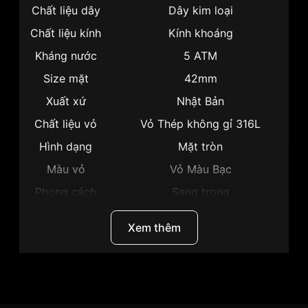
Chất liệu dây
Dây kim loại
Chất liệu kính
Kính khoáng
Kháng nước
5 ATM
Size mặt
42mm
Xuất xứ
Nhật Bản
Chất liệu vỏ
Vỏ Thép không gỉ 316L
Hình dạng
Mặt tròn
Màu vỏ
Vỏ Màu Bạc
Phong cách
Sang trọng
Dạ quang, Lịch ngày, Giờ, Phút,
Tính năng
Xem thêm
Giây
Độ dày
11mm
Màu mặt
Mặt trắng
Thương hiệu
Citizen
Những sản phẩm tương tự
"Citizen 42mm Nam