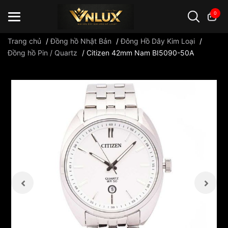
0
Trang chủ
/
Đồng hồ Nhật Bản
/
Đông Hồ Dây Kim Loại
/
Đồng hồ Pin / Quartz
/
Citizen 42mm Nam BI5090-50A
Đồng hồ casio
đồng hồ G-Shock
đồng hồ Orient
...