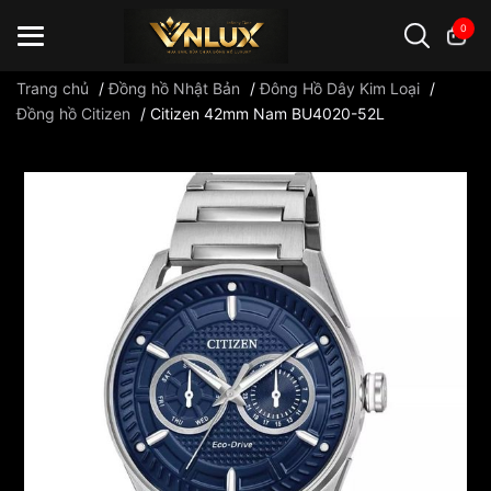
0
Trang chủ
/
Đồng hồ Nhật Bản
/
Đông Hồ Dây Kim Loại
/
Đồng hồ Citizen
/
Citizen 42mm Nam BU4020-52L
Đồng hồ casio
đồng hồ G-Shock
đồng hồ Orient
...