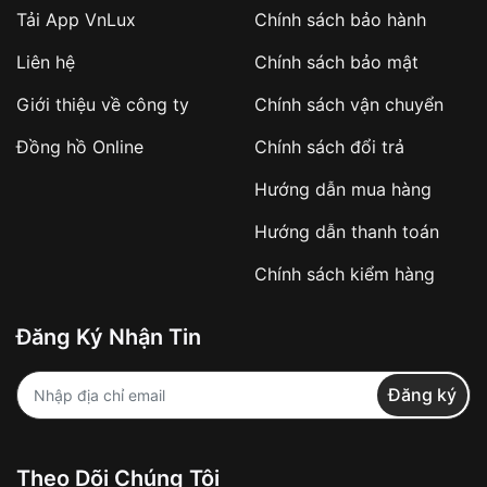
Tải App VnLux
Chính sách bảo hành
Áp dụng với các đơn hàng giá trị cao hoặc
Liên hệ
Chính sách bảo mật
sản phẩm đặc biệt
Khách hàng cần
đặt cọc trước 10% giá trị đơn
Giới thiệu về công ty
Chính sách vận chuyển
hàng
Số tiền còn lại thanh toán khi nhận hàng hoặc
Đồng hồ Online
Chính sách đổi trả
theo thỏa thuận
Hướng dẫn mua hàng
Lợi ích của việc đặt cọc:
Hướng dẫn thanh toán
✔️ Đảm bảo xử lý đơn hàng nhanh chóng
Chính sách kiểm hàng
✔️ Hạn chế tình trạng hủy đơn không mong
muốn
Đăng Ký Nhận Tin
Từ khóa SEO:
Đăng ký
Khách hàng được
kiểm tra hàng trước khi
Theo Dõi Chúng Tôi