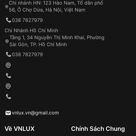
Chi nhánh HN: 123 Hào Nam, Tổ dân phố
Từ khóa SEO:
56, Ô Chợ Dừa, Hà Nội, Việt Nam
Hỗ trợ nhanh chóng – minh bạch
038 7827979
Đảm bảo quyền lợi khách hàng
Đồng hành cùng khách hàng trong suốt quá
Chi Nhánh Hồ Chí Minh
trình sử dụng
Tầng 1, 34 Nguyễn Thị Minh Khai, Phường
Sài Gòn, TP. Hồ Chí Minh
Giao hàng tận nơi
038 7827979
Khách hàng kiểm tra và thanh toán trực tiếp
cho nhân viên giao hàng
Xác nhận đơn hàng và thanh toán
VNLUX tiến hành giao hàng đến địa chỉ yêu
cầu
Từ khóa SEO:
vnlux.vn@gmail.com
Về VNLUX
Chính Sách Chung