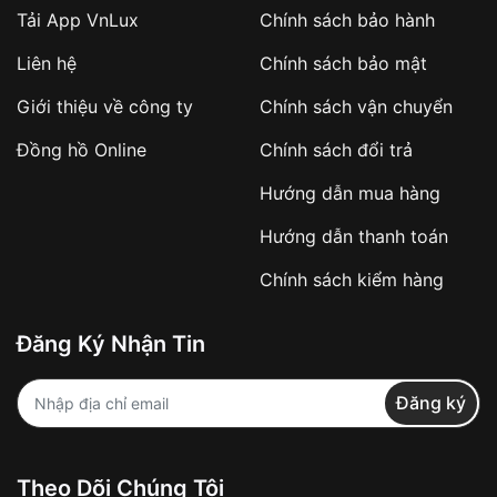
Tải App VnLux
Chính sách bảo hành
Áp dụng với các đơn hàng giá trị cao hoặc
Liên hệ
Chính sách bảo mật
sản phẩm đặc biệt
Khách hàng cần
đặt cọc trước 10% giá trị đơn
Giới thiệu về công ty
Chính sách vận chuyển
hàng
Số tiền còn lại thanh toán khi nhận hàng hoặc
Đồng hồ Online
Chính sách đổi trả
theo thỏa thuận
Hướng dẫn mua hàng
Lợi ích của việc đặt cọc:
Hướng dẫn thanh toán
✔️ Đảm bảo xử lý đơn hàng nhanh chóng
Chính sách kiểm hàng
✔️ Hạn chế tình trạng hủy đơn không mong
muốn
Đăng Ký Nhận Tin
Từ khóa SEO:
Đăng ký
Khách hàng được
kiểm tra hàng trước khi
Theo Dõi Chúng Tôi