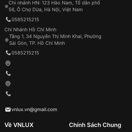
Chi nhánh HN: 123 Hào Nam, Tổ dân phố
Từ khóa SEO:
56, Ô Chợ Dừa, Hà Nội, Việt Nam
Hỗ trợ nhanh chóng – minh bạch
0585215215
Đảm bảo quyền lợi khách hàng
Đồng hành cùng khách hàng trong suốt quá
Chi Nhánh Hồ Chí Minh
trình sử dụng
Tầng 1, 34 Nguyễn Thị Minh Khai, Phường
Sài Gòn, TP. Hồ Chí Minh
Giao hàng tận nơi
0585215215
Khách hàng kiểm tra và thanh toán trực tiếp
cho nhân viên giao hàng
Xác nhận đơn hàng và thanh toán
VNLUX tiến hành giao hàng đến địa chỉ yêu
cầu
Từ khóa SEO:
vnlux.vn@gmail.com
Về VNLUX
Chính Sách Chung