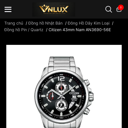
0
Trang chủ
/
Đồng hồ Nhật Bản
/
Đông Hồ Dây Kim Loại
/
Đồng hồ Pin / Quartz
/
Citizen 43mm Nam AN3690-56E
Đồng hồ casio
đồng hồ G-Shock
đồng hồ Orient
...