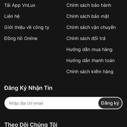
Tải App VnLux
Chính sách bảo hành
Áp dụng với các đơn hàng giá trị cao hoặc
Liên hệ
Chính sách bảo mật
sản phẩm đặc biệt
Khách hàng cần
đặt cọc trước 10% giá trị đơn
Giới thiệu về công ty
Chính sách vận chuyển
hàng
Số tiền còn lại thanh toán khi nhận hàng hoặc
Đồng hồ Online
Chính sách đổi trả
theo thỏa thuận
Hướng dẫn mua hàng
Lợi ích của việc đặt cọc:
Hướng dẫn thanh toán
✔️ Đảm bảo xử lý đơn hàng nhanh chóng
Chính sách kiểm hàng
✔️ Hạn chế tình trạng hủy đơn không mong
muốn
Đăng Ký Nhận Tin
Từ khóa SEO:
Đăng ký
Khách hàng được
kiểm tra hàng trước khi
Theo Dõi Chúng Tôi