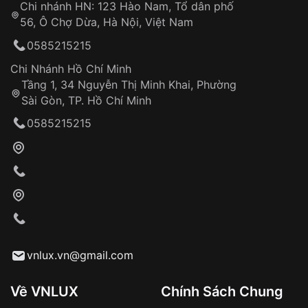
Chi nhánh HN: 123 Hào Nam, Tổ dân phố
Từ khóa SEO:
56, Ô Chợ Dừa, Hà Nội, Việt Nam
Hỗ trợ nhanh chóng – minh bạch
0585215215
Đảm bảo quyền lợi khách hàng
Đồng hành cùng khách hàng trong suốt quá
Chi Nhánh Hồ Chí Minh
trình sử dụng
Tầng 1, 34 Nguyễn Thị Minh Khai, Phường
Sài Gòn, TP. Hồ Chí Minh
Giao hàng tận nơi
0585215215
Khách hàng kiểm tra và thanh toán trực tiếp
cho nhân viên giao hàng
Xác nhận đơn hàng và thanh toán
VNLUX tiến hành giao hàng đến địa chỉ yêu
cầu
Từ khóa SEO:
vnlux.vn@gmail.com
Về VNLUX
Chính Sách Chung