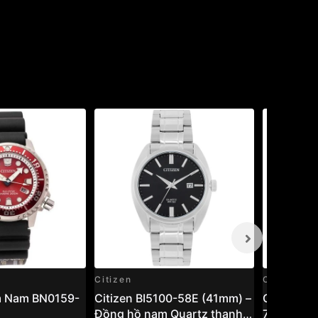
Citizen
Citizen
m Nam BN0159-
Citizen BI5100-58E (41mm) –
Citizen 
Đồng hồ nam Quartz thanh
75L