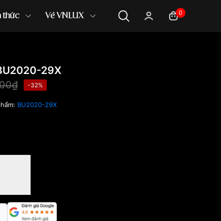
0
n thức
Về VNLUX
 BU2020-29X
000₫
-32%
phẩm:
BU2020-29X