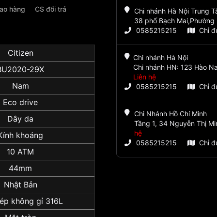
iao hàng
CS đổi trả
Chi nhánh Hà Nội Trung 
38 phố Bạch Mai,Phường 
0585215215
Chỉ 
Citizen
Chi nhánh Hà Nội
Chi nhánh HN: 123 Hào Na
BU2020-29X
Liên hệ
Nam
0585215215
Chỉ 
Eco drive
Chi Nhánh Hồ Chí Minh
Dây da
Tầng 1, 34 Nguyễn Thị Mi
hệ
Kính khoáng
0585215215
Chỉ 
10 ATM
44mm
Nhật Bản
ép không gỉ 316L