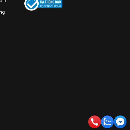
oán
àng