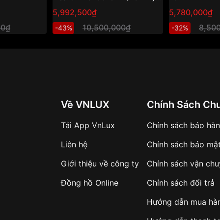
Đồng hồ nam cơ hở tim, mặt
5,992,500₫
5,780,000₫
xanh sang trọng
00₫
10,500,000₫
8,50
-43%
-32%
Về VNLUX
Chính Sách Ch
Tải App VnLux
Chính sách bảo hà
Liên hệ
Chính sách bảo mậ
Giới thiệu về công ty
Chính sách vận ch
Đồng hồ Online
Chính sách đổi trả
Hướng dẫn mua hà