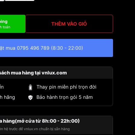
ping
THÊM VÀO GIỎ
h toán
đặt mua
0795 496 789
(8:30 - 22:00)
sách mua hàng tại vnlux.com
ển
Thay pin miễn phí trọn đời
h hãng
Bảo hành trọn gói 5 năm
a hàng(mở cửa từ 8h:00 - 22h:00)
iên hệ trước để vnlux.vn chuẩn bị sẵn hàng