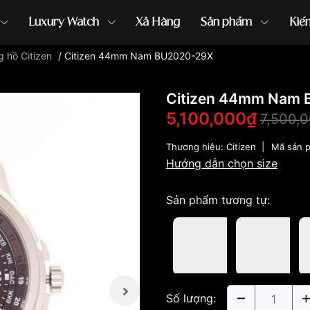
Luxury Watch
Xả Hàng
Sản phẩm
Kiế
 hồ Citizen
/
Citizen 44mm Nam BU2020-29X
ồng hồ G-Shock
đồng hồ Orient
...
Citizen 44mm Nam
5,100,000₫
7,500,
Thương hiệu:
Citizen
|
Mã sản 
Hướng dẫn chọn size
Sản phẩm tương tự:
Số lượng: