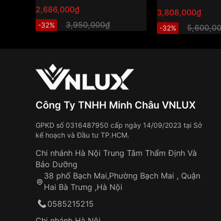
2,686,000₫
3,808,000₫
3,950,000₫
-32%
5,600,0
-32%
Công Ty TNHH Minh Châu VNLUX
GPKD số 0316487950 cấp ngày 14/09/2023 tại Sở
kế hoạch và Đầu tư TP.HCM.
Chi nhánh Hà Nội Trung Tâm Thẩm Định Và
Bảo Dưỡng
38 phố Bạch Mai,Phường Bạch Mai , Quận
Hai Bà Trưng ,Hà Nội
0585215215
Chi nhánh Hà Nội