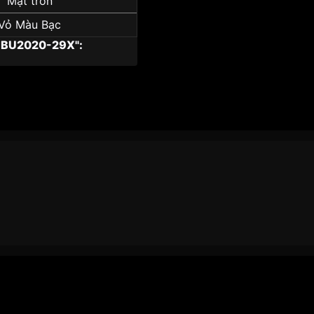
Mặt tròn
Vỏ Màu Bạc
 BU2020-29X":