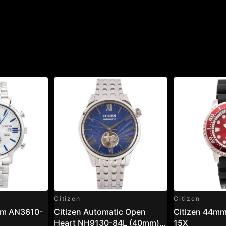
Citizen
Citizen
am AN3610-
Citizen Automatic Open
Citizen 44m
Heart NH9130-84L (40mm) –
15X