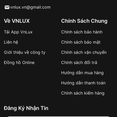
Từ khóa SEO:
vnlux.vn@gmail.com
Về VNLUX
Chính Sách Chung
Tải App VnLux
Chính sách bảo hành
Áp dụng với các đơn hàng giá trị cao hoặc
Liên hệ
Chính sách bảo mật
sản phẩm đặc biệt
Khách hàng cần
đặt cọc trước 10% giá trị đơn
Giới thiệu về công ty
Chính sách vận chuyển
hàng
Số tiền còn lại thanh toán khi nhận hàng hoặc
Đồng hồ Online
Chính sách đổi trả
theo thỏa thuận
Hướng dẫn mua hàng
Lợi ích của việc đặt cọc:
Hướng dẫn thanh toán
✔️ Đảm bảo xử lý đơn hàng nhanh chóng
Chính sách kiểm hàng
✔️ Hạn chế tình trạng hủy đơn không mong
muốn
Đăng Ký Nhận Tin
Từ khóa SEO: