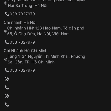
Tự ý sửa chữa
Hai Bà Trưng ,Hà Nội
Can thiệp tại các nơi không thuộc hệ
038 7827979
thống VNLUX
Hotline: 0585 215 215
Chi nhánh Hà Nội
Chi nhánh HN: 123 Hào Nam, Tổ dân phố
Từ khóa SEO:
56, Ô Chợ Dừa, Hà Nội, Việt Nam
Hỗ trợ nhanh chóng – minh bạch
038 7827979
Đảm bảo quyền lợi khách hàng
Đồng hành cùng khách hàng trong suốt quá
Chi Nhánh Hồ Chí Minh
trình sử dụng
Tầng 1, 34 Nguyễn Thị Minh Khai, Phường
Sài Gòn, TP. Hồ Chí Minh
Giao hàng tận nơi
038 7827979
Khách hàng kiểm tra và thanh toán trực tiếp
cho nhân viên giao hàng
Xác nhận đơn hàng và thanh toán
VNLUX tiến hành giao hàng đến địa chỉ yêu
cầu