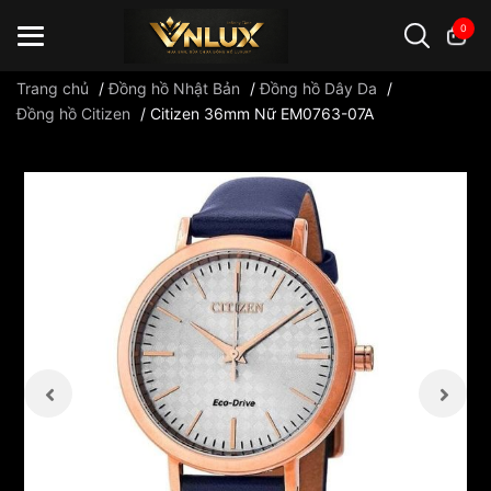
0
Trang chủ
/
Đồng hồ Nhật Bản
/
Đồng hồ Dây Da
/
Đồng hồ Citizen
/
Citizen 36mm Nữ EM0763-07A
Đồng hồ casio
đồng hồ G-Shock
đồng hồ Orient
...