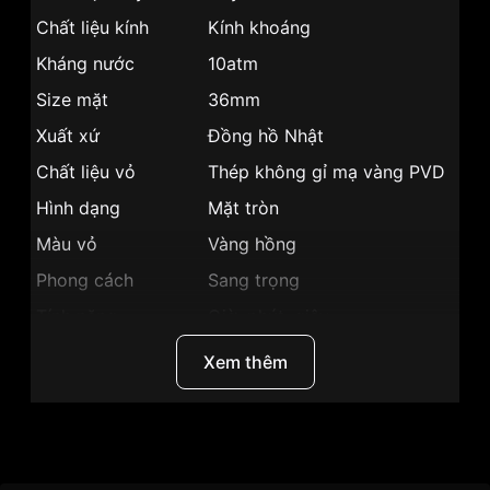
Chất liệu kính
Kính khoáng
Kháng nước
10atm
Size mặt
36mm
Xuất xứ
Đồng hồ Nhật
Chất liệu vỏ
Thép không gỉ mạ vàng PVD
Hình dạng
Mặt tròn
Màu vỏ
Vàng hồng
Phong cách
Sang trọng
Tính năng
Giờ, phút, giây
Độ dày
8.9mm
Xem thêm
Màu mặt
Caro trắng xám
Những sản phẩm tương tự
"Citizen 36mm Nữ
EM0763-07A":
Thương Hiệu
Citizen