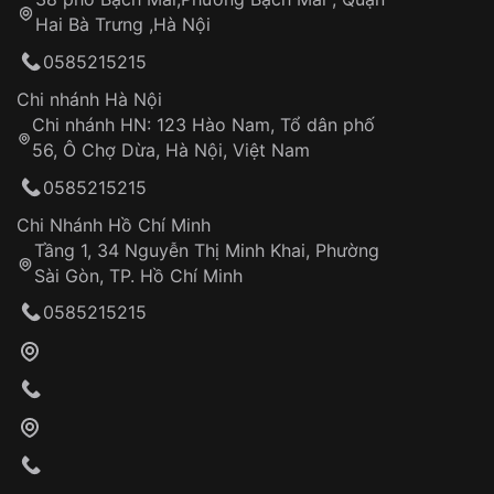
Tự ý sửa chữa
Hai Bà Trưng ,Hà Nội
Can thiệp tại các nơi không thuộc hệ
0585215215
thống VNLUX
Hotline: 0585 215 215
Chi nhánh Hà Nội
Chi nhánh HN: 123 Hào Nam, Tổ dân phố
Từ khóa SEO:
56, Ô Chợ Dừa, Hà Nội, Việt Nam
Hỗ trợ nhanh chóng – minh bạch
0585215215
Đảm bảo quyền lợi khách hàng
Đồng hành cùng khách hàng trong suốt quá
Chi Nhánh Hồ Chí Minh
trình sử dụng
Tầng 1, 34 Nguyễn Thị Minh Khai, Phường
Sài Gòn, TP. Hồ Chí Minh
Giao hàng tận nơi
0585215215
Khách hàng kiểm tra và thanh toán trực tiếp
cho nhân viên giao hàng
Xác nhận đơn hàng và thanh toán
VNLUX tiến hành giao hàng đến địa chỉ yêu
cầu