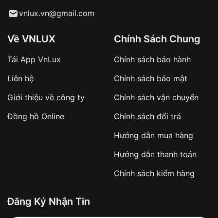
Từ khóa SEO:
vnlux.vn@gmail.com
Về VNLUX
Chính Sách Chung
Tải App VnLux
Chính sách bảo hành
Áp dụng với các đơn hàng giá trị cao hoặc
Liên hệ
Chính sách bảo mật
sản phẩm đặc biệt
Khách hàng cần
đặt cọc trước 10% giá trị đơn
Giới thiệu về công ty
Chính sách vận chuyển
hàng
Số tiền còn lại thanh toán khi nhận hàng hoặc
Đồng hồ Online
Chính sách đổi trả
theo thỏa thuận
Hướng dẫn mua hàng
Lợi ích của việc đặt cọc:
Hướng dẫn thanh toán
✔️ Đảm bảo xử lý đơn hàng nhanh chóng
Chính sách kiểm hàng
✔️ Hạn chế tình trạng hủy đơn không mong
muốn
Đăng Ký Nhận Tin
Từ khóa SEO: