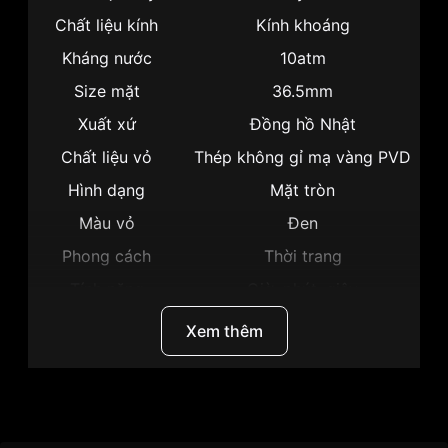
Chất liệu kính
Kính khoáng
Kháng nước
10atm
Size mặt
36.5mm
Xuất xứ
Đồng hồ Nhật
Chất liệu vỏ
Thép không gỉ mạ vàng PVD
Hình dạng
Mặt tròn
Màu vỏ
Đen
Phong cách
Thời trang
Tính năng
Giờ, phút, giây
Độ dày
9mm
Xem thêm
Màu mặt
Mặt đen
Những sản phẩm tương tự
"Citizen 36.5mm Nữ
EM0765-01E":
Thương Hiệu
Citizen