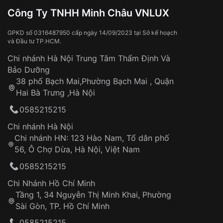
VNLUX hỗ trợ kiểm tra và kích hoạt bảo hành
Công Ty TNHH Minh Châu VNLUX
🚀
điện tử dựa trên thông tin đã lưu trên hệ
Miễn phí giao hàng nội thành TP.HCM và
Phong cách
Sang trọng
Hà Nội cũng như các thành phố lớn
thống
(không áp
GPKD số 0316487950 cấp ngày 14/09/2023 tại Sở kế hoạch
dụng đơn hỏa tốc)
Tính năng
Small Second, Giờ, phút
và Đầu tư TP.HCM.
📦 Đơn hàng
dưới 2.500.000đ
(ngoài
Chi nhánh Hà Nội Trung Tâm Thẩm Định Và
Độ dày
7.4mm
TP.HCM): tính phí vận chuyển (nhân viên sẽ
Bảo Dưỡng
thông báo cụ thể)
38 phố Bạch Mai,Phường Bạch Mai , Quận
Màu mặt
Mặt đỏ
🎁 Đơn hàng
từ 3.500.000đ trở lên:
miễn phí
Hai Bà Trưng ,Hà Nội
vận chuyển toàn quốc
Sử dụng sai cách như:
0585215215
Xem thêm
Từ khóa SEO:
Tiếp xúc với hóa chất, chất tẩy rửa
Chi nhánh Hà Nội
Đeo đồng hồ khi tắm nước nóng, xông
Chi nhánh HN: 123 Hào Nam, Tổ dân phố
hơi
56, Ô Chợ Dừa, Hà Nội, Việt Nam
Đồng hồ bị hư hỏng do:
Va đập, rơi vỡ
0585215215
Thời gian vận chuyển trung bình:
Tai nạn hoặc tác động từ bên ngoài
3 – 5 ngày
Chi Nhánh Hồ Chí Minh
làm việc
Hao mòn tự nhiên theo thời gian:
Tầng 1, 34 Nguyễn Thị Minh Khai, Phường
Áp dụng cho tất cả tỉnh thành trên toàn quốc
Dây đeo
Sài Gòn, TP. Hồ Chí Minh
Thời gian tính từ khi xác nhận đơn hàng thành
Vỏ đồng hồ
công
Sản phẩm đã bị:
0585215215