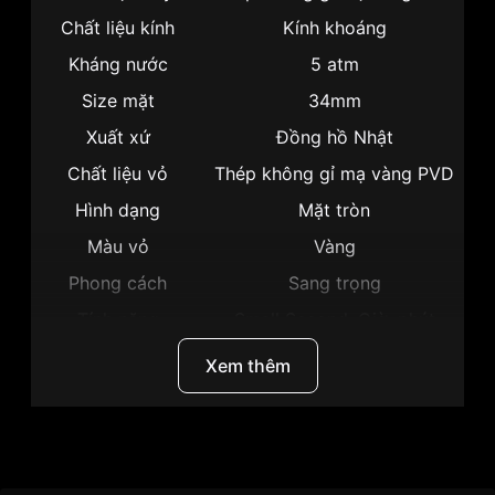
Chất liệu kính
Kính khoáng
Kháng nước
5 atm
Size mặt
34mm
Xuất xứ
Đồng hồ Nhật
Chất liệu vỏ
Thép không gỉ mạ vàng PVD
Hình dạng
Mặt tròn
Màu vỏ
Vàng
Phong cách
Sang trọng
Tính năng
Small Second, Giờ, phút
Độ dày
7.4mm
Xem thêm
Màu mặt
Mặt đỏ
Những sản phẩm tương tự
"Citizen 34mm Nữ
EQ9063-55X":
Thương Hiệu
Citizen