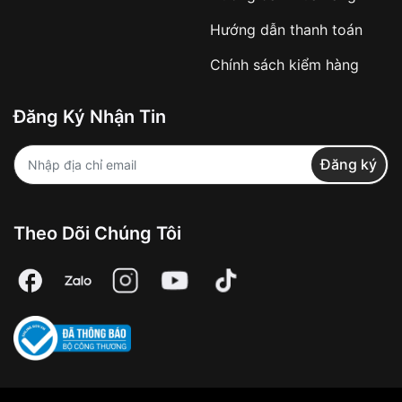
Từ khóa SEO:
Hướng dẫn thanh toán
Chính sách kiểm hàng
Đăng Ký Nhận Tin
Áp dụng với các đơn hàng giá trị cao hoặc
sản phẩm đặc biệt
Đăng ký
Khách hàng cần
đặt cọc trước 10% giá trị đơn
hàng
Số tiền còn lại thanh toán khi nhận hàng hoặc
theo thỏa thuận
Theo Dõi Chúng Tôi
Lợi ích của việc đặt cọc:
✔️ Đảm bảo xử lý đơn hàng nhanh chóng
✔️ Hạn chế tình trạng hủy đơn không mong
muốn
Từ khóa SEO: