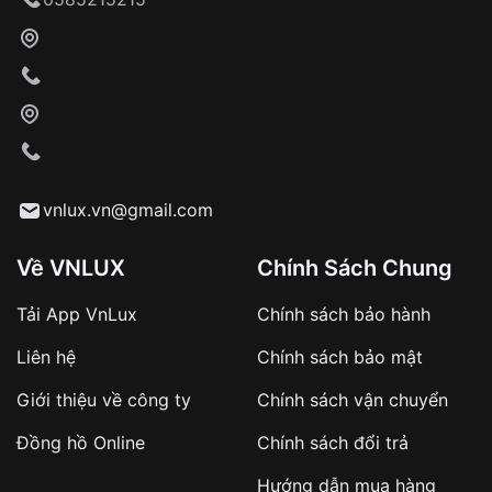
Tự ý sửa chữa
Can thiệp tại các nơi không thuộc hệ
thống VNLUX
Hotline: 0585 215 215
Từ khóa SEO:
Hỗ trợ nhanh chóng – minh bạch
Đảm bảo quyền lợi khách hàng
vnlux.vn@gmail.com
Đồng hành cùng khách hàng trong suốt quá
trình sử dụng
Về VNLUX
Chính Sách Chung
Giao hàng tận nơi
Tải App VnLux
Chính sách bảo hành
Khách hàng kiểm tra và thanh toán trực tiếp
cho nhân viên giao hàng
Liên hệ
Chính sách bảo mật
Giới thiệu về công ty
Chính sách vận chuyển
Xác nhận đơn hàng và thanh toán
Đồng hồ Online
Chính sách đổi trả
VNLUX tiến hành giao hàng đến địa chỉ yêu
cầu
Hướng dẫn mua hàng