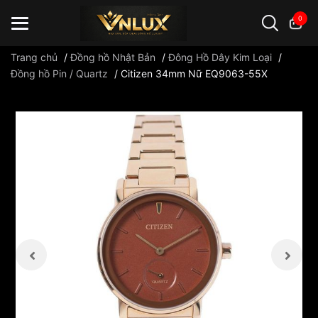
0
Trang chủ
/
Đồng hồ Nhật Bản
/
Đông Hồ Dây Kim Loại
/
Đồng hồ Pin / Quartz
/
Citizen 34mm Nữ EQ9063-55X
Đồng hồ casio
đồng hồ G-Shock
đồng hồ Orient
...