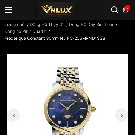
0
Trang chủ
/
Đồng Hồ Thụy Sĩ
/
Đông Hồ Dây Kim Loại
/
Đồng hồ Pin / Quartz
/
Frederique Constant 30mm Nữ FC-206MPND1S3B
Đồng hồ casio
đồng hồ G-Shock
đồng hồ Orient
...