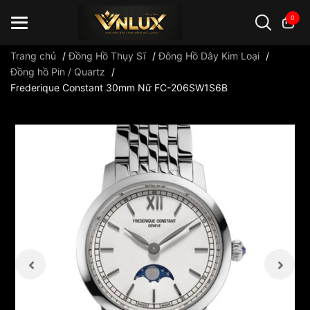
0
Trang chủ
/
Đồng Hồ Thụy Sĩ
/
Đông Hồ Dây Kim Loại
/
Đồng hồ Pin / Quartz
/
Frederique Constant 30mm Nữ FC-206SW1S6B
Đồng hồ casio
đồng hồ G-Shock
đồng hồ Orient
...