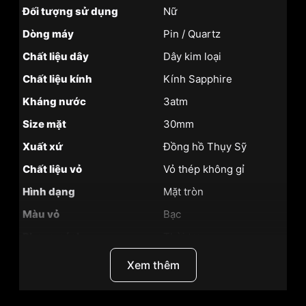
Đối tượng sử dụng
Nữ
Dòng máy
Pin / Quartz
Chất liệu dây
Dây kim loại
Chất liệu kính
Kính Sapphire
Kháng nước
3atm
Size mặt
30mm
Xuất xứ
Đồng hồ Thụy Sỹ
Chất liệu vỏ
Vỏ thép không gỉ
Hình dạng
Mặt tròn
Màu vỏ
Bạc
Phong cách
Thời trang
Tính năng
Giờ, phút, giây
Xem thêm
Độ dày
7.65mm
Màu mặt
Mặt trắng