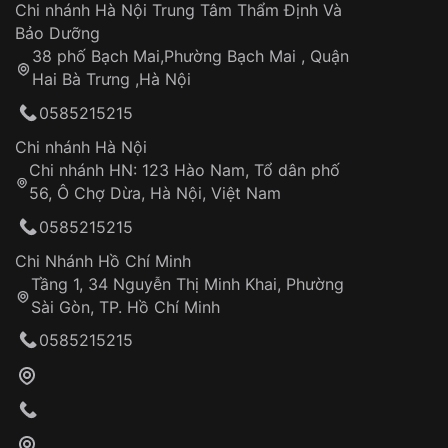
Áp dụng cho tất cả tỉnh thành trên toàn quốc
Dây đeo
Chi nhánh Hà Nội Trung Tâm Thẩm Định Và
Thời gian tính từ khi xác nhận đơn hàng thành
Vỏ đồng hồ
Bảo Dưỡng
công
Sản phẩm đã bị:
38 phố Bạch Mai,Phường Bạch Mai , Quận
Tự ý sửa chữa
Hai Bà Trưng ,Hà Nội
Can thiệp tại các nơi không thuộc hệ
0585215215
thống VNLUX
Hotline: 0585 215 215
Chi nhánh Hà Nội
Chi nhánh HN: 123 Hào Nam, Tổ dân phố
Từ khóa SEO:
56, Ô Chợ Dừa, Hà Nội, Việt Nam
Hỗ trợ nhanh chóng – minh bạch
0585215215
Đảm bảo quyền lợi khách hàng
Đồng hành cùng khách hàng trong suốt quá
Chi Nhánh Hồ Chí Minh
trình sử dụng
Tầng 1, 34 Nguyễn Thị Minh Khai, Phường
Sài Gòn, TP. Hồ Chí Minh
Giao hàng tận nơi
0585215215
Khách hàng kiểm tra và thanh toán trực tiếp
cho nhân viên giao hàng
Xác nhận đơn hàng và thanh toán