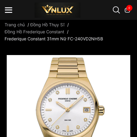
0
Trang chủ
/
Đồng Hồ Thụy Sĩ
/
Đồng Hồ Frederique Constant
/
Frederique Constant 31mm Nữ FC-240VD2NH5B
Đồng hồ casio
đồng hồ G-Shock
đồng hồ Orient
...