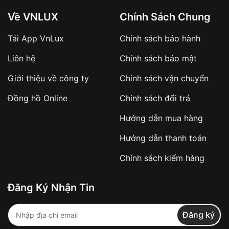
Về VNLUX
Chính Sách Chung
Tải App VnLux
Chính sách bảo hành
Áp dụng với các đơn hàng giá trị cao hoặc
Liên hệ
Chính sách bảo mật
sản phẩm đặc biệt
Khách hàng cần
đặt cọc trước 10% giá trị đơn
Giới thiệu về công ty
Chính sách vận chuyển
hàng
Số tiền còn lại thanh toán khi nhận hàng hoặc
Đồng hồ Online
Chính sách đổi trả
theo thỏa thuận
Hướng dẫn mua hàng
Lợi ích của việc đặt cọc:
Hướng dẫn thanh toán
✔️ Đảm bảo xử lý đơn hàng nhanh chóng
Chính sách kiểm hàng
✔️ Hạn chế tình trạng hủy đơn không mong
muốn
Đăng Ký Nhận Tin
Từ khóa SEO:
Đăng ký