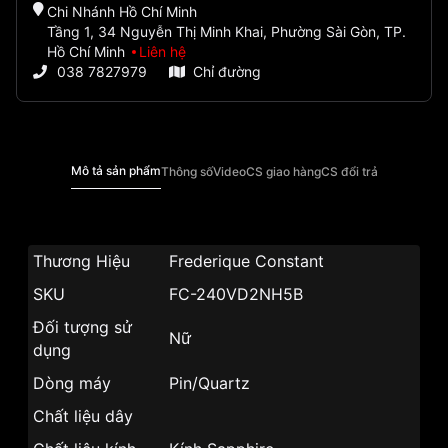
Chi Nhánh Hồ Chí Minh
Tầng 1, 34 Nguyễn Thị Minh Khai, Phường Sài Gòn, TP.
Hồ Chí Minh
Liên hệ
038 7827979
Chỉ đường
Mô tả sản phẩm
Thông số
Video
CS giao hàng
CS đổi trả
Thương Hiệu
Frederique Constant
SKU
FC-240VD2NH5B
Đối tượng sử
Nữ
dụng
Dòng máy
Pin/Quartz
Chất liệu dây