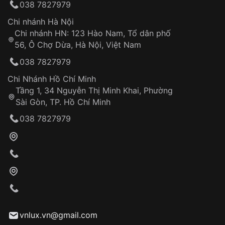
038 7827979
thống VNLUX
Hotline: 0585 215 215
Chi nhánh Hà Nội
Chi nhánh HN: 123 Hào Nam, Tổ dân phố
Từ khóa SEO:
56, Ô Chợ Dừa, Hà Nội, Việt Nam
Hỗ trợ nhanh chóng – minh bạch
038 7827979
Đảm bảo quyền lợi khách hàng
Đồng hành cùng khách hàng trong suốt quá
Chi Nhánh Hồ Chí Minh
trình sử dụng
Tầng 1, 34 Nguyễn Thị Minh Khai, Phường
Sài Gòn, TP. Hồ Chí Minh
Giao hàng tận nơi
038 7827979
Khách hàng kiểm tra và thanh toán trực tiếp
cho nhân viên giao hàng
Xác nhận đơn hàng và thanh toán
VNLUX tiến hành giao hàng đến địa chỉ yêu
cầu
Từ khóa SEO:
vnlux.vn@gmail.com