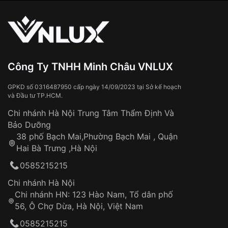
vận chuyển toàn quốc
Sử dụng sai cách như:
Từ khóa SEO:
Tiếp xúc với hóa chất, chất tẩy rửa
Đeo đồng hồ khi tắm nước nóng, xông
hơi
Đồng hồ bị hư hỏng do:
Công Ty TNHH Minh Châu VNLUX
Va đập, rơi vỡ
Thời gian vận chuyển trung bình:
Tai nạn hoặc tác động từ bên ngoài
3 – 5 ngày
GPKD số 0316487950 cấp ngày 14/09/2023 tại Sở kế hoạch
và Đầu tư TP.HCM.
làm việc
Hao mòn tự nhiên theo thời gian:
Áp dụng cho tất cả tỉnh thành trên toàn quốc
Dây đeo
Chi nhánh Hà Nội Trung Tâm Thẩm Định Và
Thời gian tính từ khi xác nhận đơn hàng thành
Vỏ đồng hồ
Bảo Dưỡng
công
Sản phẩm đã bị:
38 phố Bạch Mai,Phường Bạch Mai , Quận
Tự ý sửa chữa
Hai Bà Trưng ,Hà Nội
Can thiệp tại các nơi không thuộc hệ
0585215215
thống VNLUX
Hotline: 0585 215 215
Chi nhánh Hà Nội
Chi nhánh HN: 123 Hào Nam, Tổ dân phố
Từ khóa SEO:
56, Ô Chợ Dừa, Hà Nội, Việt Nam
Hỗ trợ nhanh chóng – minh bạch
0585215215