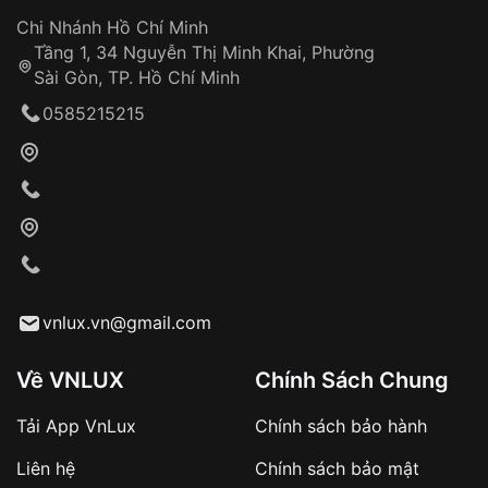
Đảm bảo quyền lợi khách hàng
Đồng hành cùng khách hàng trong suốt quá
Chi Nhánh Hồ Chí Minh
trình sử dụng
Tầng 1, 34 Nguyễn Thị Minh Khai, Phường
Sài Gòn, TP. Hồ Chí Minh
Giao hàng tận nơi
0585215215
Khách hàng kiểm tra và thanh toán trực tiếp
cho nhân viên giao hàng
Xác nhận đơn hàng và thanh toán
VNLUX tiến hành giao hàng đến địa chỉ yêu
cầu
Từ khóa SEO:
vnlux.vn@gmail.com
Về VNLUX
Chính Sách Chung
Tải App VnLux
Chính sách bảo hành
Áp dụng với các đơn hàng giá trị cao hoặc
Liên hệ
Chính sách bảo mật
sản phẩm đặc biệt