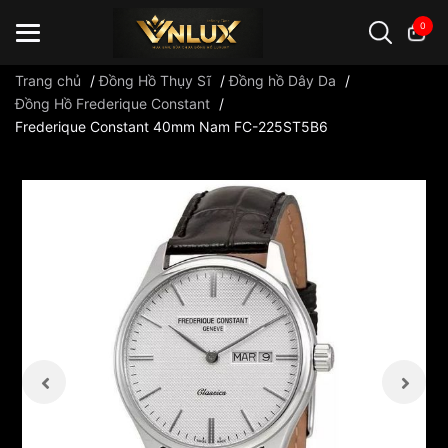
0
Trang chủ
/
Đồng Hồ Thụy Sĩ
/
Đồng hồ Dây Da
/
Đồng Hồ Frederique Constant
/
Frederique Constant 40mm Nam FC-225ST5B6
Đồng hồ casio
đồng hồ G-Shock
đồng hồ Orient
...