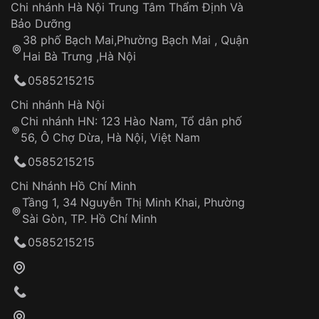
Áp dụng cho tất cả tỉnh thành trên toàn quốc
Dây đeo
Chi nhánh Hà Nội Trung Tâm Thẩm Định Và
Thời gian tính từ khi xác nhận đơn hàng thành
Vỏ đồng hồ
Bảo Dưỡng
công
Sản phẩm đã bị:
38 phố Bạch Mai,Phường Bạch Mai , Quận
Tự ý sửa chữa
Hai Bà Trưng ,Hà Nội
Can thiệp tại các nơi không thuộc hệ
0585215215
thống VNLUX
Hotline: 0585 215 215
Chi nhánh Hà Nội
Chi nhánh HN: 123 Hào Nam, Tổ dân phố
Từ khóa SEO:
56, Ô Chợ Dừa, Hà Nội, Việt Nam
Hỗ trợ nhanh chóng – minh bạch
0585215215
Đảm bảo quyền lợi khách hàng
Đồng hành cùng khách hàng trong suốt quá
Chi Nhánh Hồ Chí Minh
trình sử dụng
Tầng 1, 34 Nguyễn Thị Minh Khai, Phường
Sài Gòn, TP. Hồ Chí Minh
Giao hàng tận nơi
0585215215
Khách hàng kiểm tra và thanh toán trực tiếp
cho nhân viên giao hàng
Xác nhận đơn hàng và thanh toán