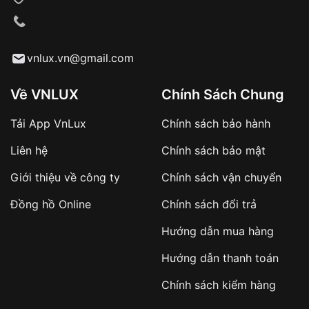
VNLUX tiến hành giao hàng đến địa chỉ yêu
cầu
Từ khóa SEO:
vnlux.vn@gmail.com
Về VNLUX
Chính Sách Chung
Tải App VnLux
Chính sách bảo hành
Áp dụng với các đơn hàng giá trị cao hoặc
Liên hệ
Chính sách bảo mật
sản phẩm đặc biệt
Khách hàng cần
đặt cọc trước 10% giá trị đơn
Giới thiệu về công ty
Chính sách vận chuyển
hàng
Số tiền còn lại thanh toán khi nhận hàng hoặc
Đồng hồ Online
Chính sách đổi trả
theo thỏa thuận
Hướng dẫn mua hàng
Lợi ích của việc đặt cọc:
Hướng dẫn thanh toán
✔️ Đảm bảo xử lý đơn hàng nhanh chóng
Chính sách kiểm hàng
✔️ Hạn chế tình trạng hủy đơn không mong
muốn