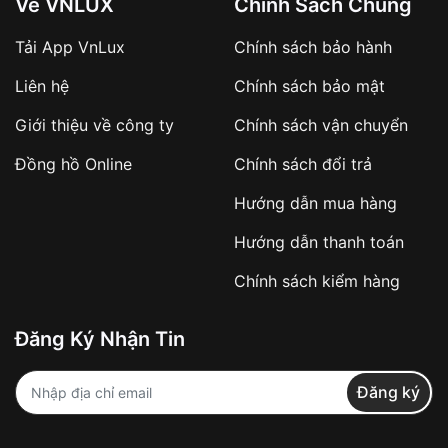
Về VNLUX
Chính Sách Chung
Tải App VnLux
Chính sách bảo hành
Áp dụng với các đơn hàng giá trị cao hoặc
Liên hệ
Chính sách bảo mật
sản phẩm đặc biệt
Khách hàng cần
đặt cọc trước 10% giá trị đơn
Giới thiệu về công ty
Chính sách vận chuyển
hàng
Số tiền còn lại thanh toán khi nhận hàng hoặc
Đồng hồ Online
Chính sách đổi trả
theo thỏa thuận
Hướng dẫn mua hàng
Lợi ích của việc đặt cọc:
Hướng dẫn thanh toán
✔️ Đảm bảo xử lý đơn hàng nhanh chóng
Chính sách kiểm hàng
✔️ Hạn chế tình trạng hủy đơn không mong
muốn
Đăng Ký Nhận Tin
Từ khóa SEO:
Đăng ký