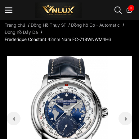
0
Trang chủ
/
Đồng Hồ Thụy Sĩ
/
Đồng hồ Cơ - Automatic
/
Đồng hồ Dây Da
/
Frederique Constant 42mm Nam FC-718WNWM4H6
Đồng hồ casio
đồng hồ G-Shock
đồng hồ Orient
...