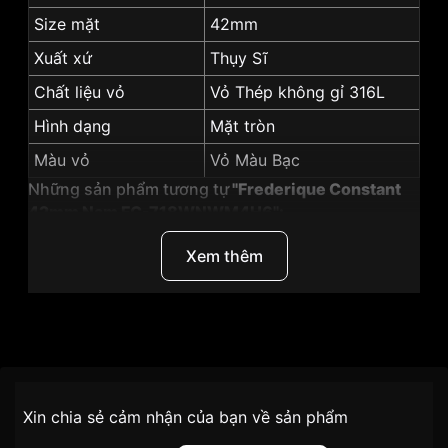
Size mặt
42mm
Xuất xứ
Thụy Sĩ
Chất liệu vỏ
Vỏ Thép không gỉ 316L
Hình dạng
Mặt tròn
Màu vỏ
Vỏ Màu Bạc
Những sản phẩm tương tự
"Frederique Constant
42mm Nam FC-718WNWM4H6":
Xem thêm
Thương Hiệu
Frederique Constant
SKU
FC-718WNWM4H6
Chính sách vận chuyển VNLUX
Xin chia sẻ cảm nhận của bạn về sản phẩm
tiện lợi –
Đối tượng sử dụng
Nam
nhanh chóng – minh bạch