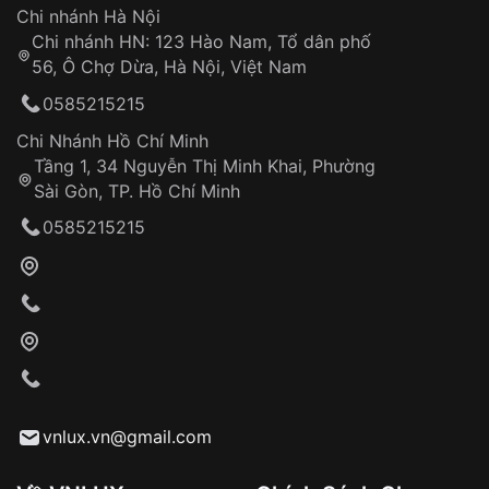
Hotline: 0585 215 215
Chi nhánh Hà Nội
Chi nhánh HN: 123 Hào Nam, Tổ dân phố
Từ khóa SEO:
56, Ô Chợ Dừa, Hà Nội, Việt Nam
Hỗ trợ nhanh chóng – minh bạch
0585215215
Đảm bảo quyền lợi khách hàng
Đồng hành cùng khách hàng trong suốt quá
Chi Nhánh Hồ Chí Minh
trình sử dụng
Tầng 1, 34 Nguyễn Thị Minh Khai, Phường
Sài Gòn, TP. Hồ Chí Minh
Giao hàng tận nơi
0585215215
Khách hàng kiểm tra và thanh toán trực tiếp
cho nhân viên giao hàng
Xác nhận đơn hàng và thanh toán
VNLUX tiến hành giao hàng đến địa chỉ yêu
cầu
Từ khóa SEO:
vnlux.vn@gmail.com