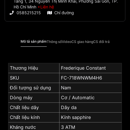
Tầng 1, 34 Nguyễn Thị Minh Khai, Phường Sài Gòn, TP.
Hồ Chí Minh
Liên hệ
0585215215
Chỉ đường
Mô tả sản phẩm
Thông số
Video
CS giao hàng
CS đổi trả
Thương Hiệu
Frederique Constant
SKU
FC-718WNWM4H6
Đối tượng sử dụng
Nam
Dòng máy
Cơ / Automatic
Chất liệu dây
Dây da
Chất liệu kính
Kính sapphire
Kháng nước
3 ATM