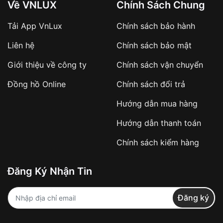
Về VNLUX
Chính Sách Chung
Tải App VnLux
Chính sách bảo hành
Áp dụng với các đơn hàng giá trị cao hoặc
Liên hệ
Chính sách bảo mật
sản phẩm đặc biệt
Khách hàng cần
đặt cọc trước 10% giá trị đơn
Giới thiệu về công ty
Chính sách vận chuyển
hàng
Số tiền còn lại thanh toán khi nhận hàng hoặc
Đồng hồ Online
Chính sách đổi trả
theo thỏa thuận
Hướng dẫn mua hàng
Lợi ích của việc đặt cọc:
Hướng dẫn thanh toán
✔️ Đảm bảo xử lý đơn hàng nhanh chóng
Chính sách kiểm hàng
✔️ Hạn chế tình trạng hủy đơn không mong
muốn
Đăng Ký Nhận Tin
Từ khóa SEO:
Đăng ký