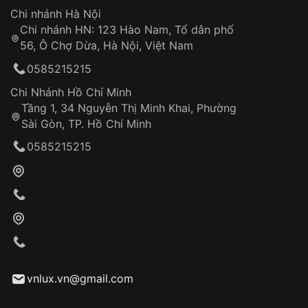
Hotline: 0585 215 215
Chi nhánh Hà Nội
Chi nhánh HN: 123 Hào Nam, Tổ dân phố
Từ khóa SEO:
56, Ô Chợ Dừa, Hà Nội, Việt Nam
Hỗ trợ nhanh chóng – minh bạch
0585215215
Đảm bảo quyền lợi khách hàng
Đồng hành cùng khách hàng trong suốt quá
Chi Nhánh Hồ Chí Minh
trình sử dụng
Tầng 1, 34 Nguyễn Thị Minh Khai, Phường
Sài Gòn, TP. Hồ Chí Minh
Giao hàng tận nơi
0585215215
Khách hàng kiểm tra và thanh toán trực tiếp
cho nhân viên giao hàng
Xác nhận đơn hàng và thanh toán
VNLUX tiến hành giao hàng đến địa chỉ yêu
cầu
Từ khóa SEO:
vnlux.vn@gmail.com