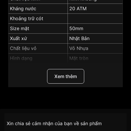
Kháng nước
20 ATM
Khoảng trữ cót
Size mặt
50mm
Xuất xứ
Nhật Bản
Chất liệu vỏ
Vỏ Nhựa
Hình dạng
Mặt tròn
Màu vỏ
Vỏ Màu Xanh Lá
Xem thêm
Những sản phẩm tương tự
"G-shock 50mm Nam
DW-6900JT-3DR":
Thương Hiệu
G-shock
SKU
DW-6900JT-3DR
Chính sách vận chuyển VNLUX
Xin chia sẻ cảm nhận của bạn về sản phẩm
tiện lợi –
Đối tượng sử dụng
Nam