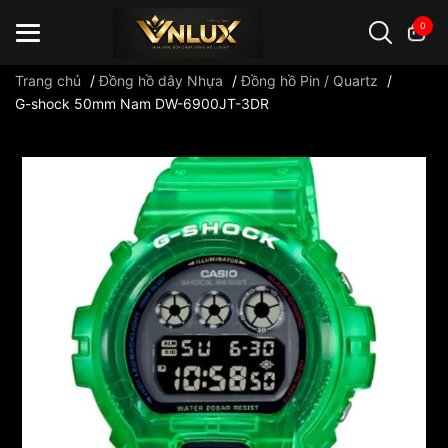
0
Trang chủ
/
Đồng hồ dây Nhựa
/
Đồng hồ Pin / Quartz
/
G-shock 50mm Nam DW-6900JT-3DR
Đồng hồ casio
đồng hồ G-Shock
đồng hồ Orient
...