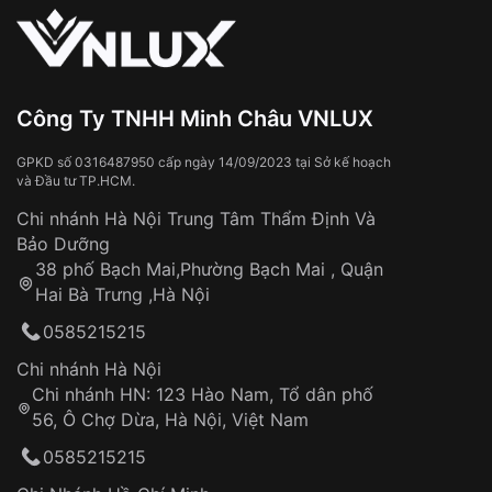
Sử dụng sai cách như:
Từ khóa SEO:
Tiếp xúc với hóa chất, chất tẩy rửa
Đeo đồng hồ khi tắm nước nóng, xông
hơi
Đồng hồ bị hư hỏng do:
Công Ty TNHH Minh Châu VNLUX
Va đập, rơi vỡ
Thời gian vận chuyển trung bình:
Tai nạn hoặc tác động từ bên ngoài
3 – 5 ngày
GPKD số 0316487950 cấp ngày 14/09/2023 tại Sở kế hoạch
và Đầu tư TP.HCM.
làm việc
Hao mòn tự nhiên theo thời gian:
Áp dụng cho tất cả tỉnh thành trên toàn quốc
Dây đeo
Chi nhánh Hà Nội Trung Tâm Thẩm Định Và
Thời gian tính từ khi xác nhận đơn hàng thành
Vỏ đồng hồ
Bảo Dưỡng
công
Sản phẩm đã bị:
38 phố Bạch Mai,Phường Bạch Mai , Quận
Tự ý sửa chữa
Hai Bà Trưng ,Hà Nội
Can thiệp tại các nơi không thuộc hệ
0585215215
thống VNLUX
Hotline: 0585 215 215
Chi nhánh Hà Nội
Chi nhánh HN: 123 Hào Nam, Tổ dân phố
Từ khóa SEO:
56, Ô Chợ Dừa, Hà Nội, Việt Nam
Hỗ trợ nhanh chóng – minh bạch
0585215215
Đảm bảo quyền lợi khách hàng