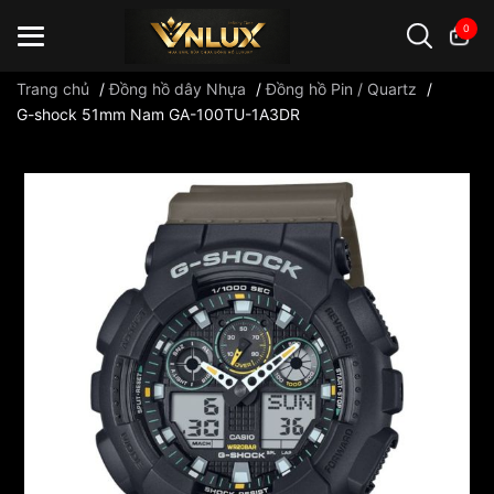
0
Trang chủ
/
Đồng hồ dây Nhựa
/
Đồng hồ Pin / Quartz
/
G-shock 51mm Nam GA-100TU-1A3DR
Đồng hồ casio
đồng hồ G-Shock
đồng hồ Orient
...