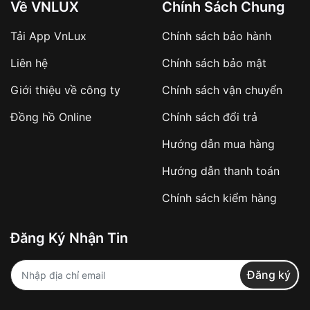
Về VNLUX
Chính Sách Chung
Tải App VnLux
Chính sách bảo hành
Áp dụng với các đơn hàng giá trị cao hoặc
Liên hệ
Chính sách bảo mật
sản phẩm đặc biệt
Khách hàng cần
đặt cọc trước 10% giá trị đơn
Giới thiệu về công ty
Chính sách vận chuyển
hàng
Số tiền còn lại thanh toán khi nhận hàng hoặc
Đồng hồ Online
Chính sách đổi trả
theo thỏa thuận
Hướng dẫn mua hàng
Lợi ích của việc đặt cọc:
Hướng dẫn thanh toán
✔️ Đảm bảo xử lý đơn hàng nhanh chóng
Chính sách kiểm hàng
✔️ Hạn chế tình trạng hủy đơn không mong
muốn
Đăng Ký Nhận Tin
Từ khóa SEO:
Đăng ký