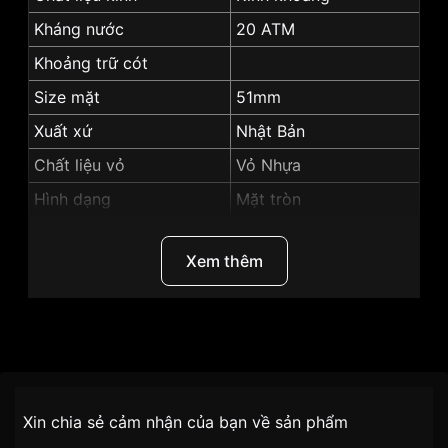
Kháng nước
20 ATM
Khoảng trữ cót
Size mặt
51mm
Xuất xứ
Nhật Bản
Chất liệu vỏ
Vỏ Nhựa
Hình dạng
Mặt tròn
Màu vỏ
Vỏ Màu Xám
Xem thêm
Những sản phẩm tương tự
"G-shock 51mm Nam
GA-400PC-8ADR":
Thương Hiệu
G-shock
SKU
GA-400PC-8ADR
Chính sách vận chuyển VNLUX
Xin chia sẻ cảm nhận của bạn về sản phẩm
tiện lợi –
Đối tượng sử dụng
Nam