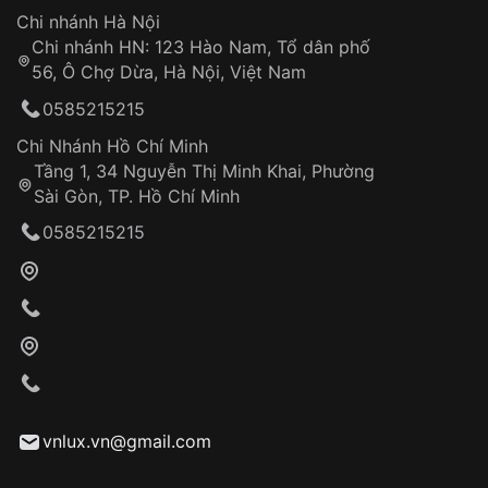
Hotline: 0585 215 215
Chi nhánh Hà Nội
Chi nhánh HN: 123 Hào Nam, Tổ dân phố
Từ khóa SEO:
56, Ô Chợ Dừa, Hà Nội, Việt Nam
Hỗ trợ nhanh chóng – minh bạch
0585215215
Đảm bảo quyền lợi khách hàng
Đồng hành cùng khách hàng trong suốt quá
Chi Nhánh Hồ Chí Minh
trình sử dụng
Tầng 1, 34 Nguyễn Thị Minh Khai, Phường
Sài Gòn, TP. Hồ Chí Minh
Giao hàng tận nơi
0585215215
Khách hàng kiểm tra và thanh toán trực tiếp
cho nhân viên giao hàng
Xác nhận đơn hàng và thanh toán
VNLUX tiến hành giao hàng đến địa chỉ yêu
cầu
Từ khóa SEO:
vnlux.vn@gmail.com