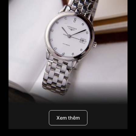
Longines La Grande Classique L4.774.4.27.6
là
Xem thêm
một trong những mẫu
đồng hồ nam
nổi bật nhất
của
thương hiệu Longines
danh tiếng, kết hợp