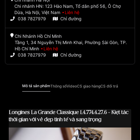
Chi nhánh HN: 123 Hào Nam, Tổ dân phố 56, Ô Chợ
Dừa, Hà Nội, Việt Nam
Liên hệ
038 7827979
Chỉ đường
Chi Nhánh Hồ Chí Minh
Tầng 1, 34 Nguyễn Thị Minh Khai, Phường Sài Gòn, TP.
Hồ Chí Minh
Liên hệ
038 7827979
Chỉ đường
Mô tả sản phẩm
Thông số
Video
CS giao hàng
CS đổi trả
Longines La Grande Classique L4.774.4.27.6 - Kiệt tác
thời gian với vẻ đẹp tinh tế và sang trọng