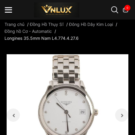
0
Trang chủ
/
Đồng Hồ Thụy Sĩ
/
Đông Hồ Dây Kim Loại
/
Đồng hồ Cơ - Automatic
/
Longines 35.5mm Nam L4.774.4.27.6
Đồng hồ casio
đồng hồ G-Shock
đồng hồ Orient
...