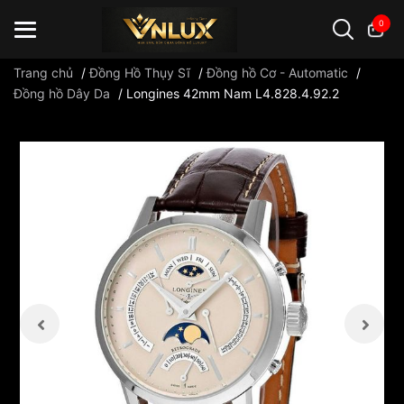
0
Trang chủ
/
Đồng Hồ Thụy Sĩ
/
Đồng hồ Cơ - Automatic
/
Đồng hồ Dây Da
/
Longines 42mm Nam L4.828.4.92.2
Đồng hồ casio
đồng hồ G-Shock
đồng hồ Orient
...