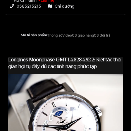
Hồ Chí Minh
Liên hệ
0585215215
Chỉ đường
Mô tả sản phẩm
Thông số
Video
CS giao hàng
CS đổi trả
Longines Moonphase GMT L4.828.4.92.2: Kiệt tác thời
gian hội tụ đầy đủ các tính năng phức tạp