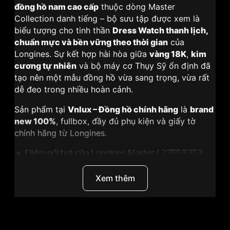
đồng hồ nam cao cấp
thuộc dòng Master
Collection danh tiếng – bộ sưu tập được xem là
biểu tượng cho tinh thần
Dress Watch thanh lịch,
chuẩn mực và bền vững theo thời gian
của
Longines. Sự kết hợp hài hòa giữa
vàng 18K
,
kim
cương tự nhiên
và bộ máy cơ Thụy Sỹ ổn định đã
tạo nên một mẫu đồng hồ vừa sang trọng, vừa rất
dễ đeo trong nhiều hoàn cảnh.
Sản phẩm tại
Vnlux – Đồng hồ chính hãng
là
brand
new 100%
, fullbox, đầy đủ phụ kiện và giấy tờ
chính hãng từ Longines.
🔹 Điểm nổi bật của Longines Master L2.755.5.37.3
Thuộc bộ sưu tập
Longines Master Collection
Xem thêm
được ưa chuộng nhất của hãng
Niềng demi vàng đúc đặc 18K
sang trọng
12 cọc số kim cương tự nhiên
, kèm thẻ chứng
nhận chính hãng