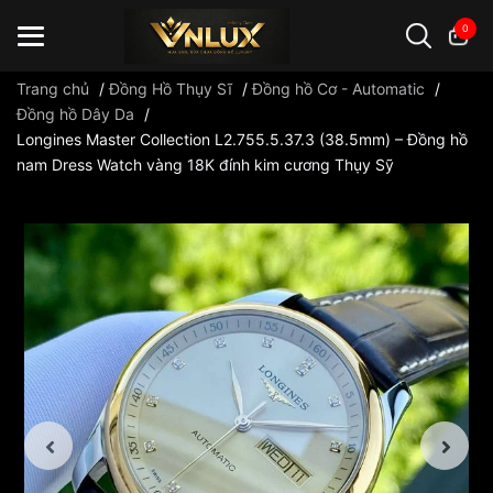
0
Trang chủ
/
Đồng Hồ Thụy Sĩ
/
Đồng hồ Cơ - Automatic
/
Đồng hồ Dây Da
/
Longines Master Collection L2.755.5.37.3 (38.5mm) – Đồng hồ
Đồng hồ casio
đồng hồ G-Shock
đồng hồ Orient
...
nam Dress Watch vàng 18K đính kim cương Thụy Sỹ