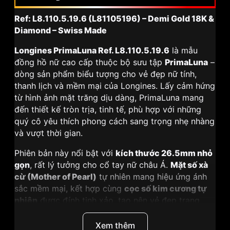
Ref: L8.110.5.19.6 (L81105196) – Demi Gold 18K &
Diamond – Swiss Made
Longines PrimaLuna Ref. L8.110.5.19.6
là mẫu
đồng hồ nữ cao cấp thuộc bộ sưu tập
PrimaLuna
–
dòng sản phẩm biểu tượng cho vẻ đẹp nữ tính,
thanh lịch và mềm mại của Longines. Lấy cảm hứng
từ hình ảnh mặt trăng dịu dàng, PrimaLuna mang
đến thiết kế tròn trịa, tinh tế, phù hợp với những
quý cô yêu thích phong cách sang trọng nhẹ nhàng
và vượt thời gian.
Phiên bản này nổi bật với
kích thước 26.5mm nhỏ
gọn
, rất lý tưởng cho cổ tay nữ châu Á.
Mặt số xà
cừ (Mother of Pearl)
tự nhiên mang hiệu ứng ánh
sắc mềm mại, kết hợp cùng
cọc số kim cương tự
nhiên
được đính tinh xảo, tạo nên vẻ đẹp trang
sức rõ rệt nhưng vẫn giữ được sự tinh tế đặc trưng
của đồng hồ Thụy Sỹ.
Xem thêm