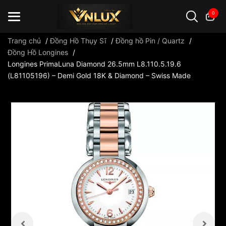
0
Trang chủ
/
Đồng Hồ Thụy Sĩ
/
Đồng hồ Pin / Quartz
/
Đồng Hồ Longines
/
Longines PrimaLuna Diamond 26.5mm L8.110.5.19.6
Đồng hồ casio
đồng hồ G-Shock
đồng hồ Orient
...
(L81105196) – Demi Gold 18K & Diamond – Swiss Made