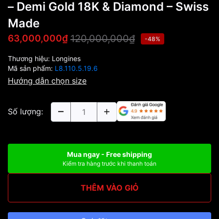
– Demi Gold 18K & Diamond – Swiss
Made
120,000,000₫
63,000,000₫
-48%
Thương hiệu:
Longines
Mã sản phẩm:
L8.110.5.19.6
Hướng dẫn chọn size
Số lượng:
Mua ngay - Free shipping
Kiểm tra hàng trước khi thanh toán
THÊM VÀO GIỎ