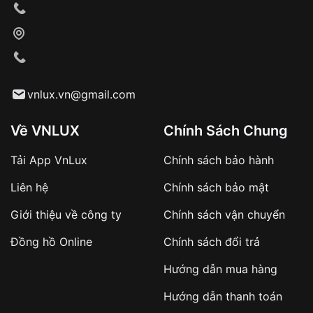
Xác nhận đơn hàng và thanh toán
VNLUX tiến hành giao hàng đến địa chỉ yêu
cầu
Từ khóa SEO:
vnlux.vn@gmail.com
Về VNLUX
Chính Sách Chung
Tải App VnLux
Chính sách bảo hành
Áp dụng với các đơn hàng giá trị cao hoặc
Liên hệ
Chính sách bảo mật
sản phẩm đặc biệt
Khách hàng cần
đặt cọc trước 10% giá trị đơn
Giới thiệu về công ty
Chính sách vận chuyển
hàng
Số tiền còn lại thanh toán khi nhận hàng hoặc
Đồng hồ Online
Chính sách đổi trả
theo thỏa thuận
Hướng dẫn mua hàng
Lợi ích của việc đặt cọc:
Hướng dẫn thanh toán
✔️ Đảm bảo xử lý đơn hàng nhanh chóng