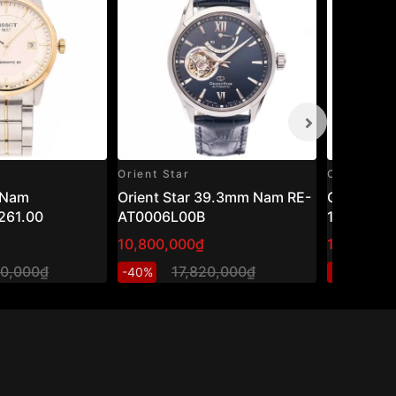
Orient Star
Casio
 Nam
Orient Star 39.3mm Nam RE-
Casio 45
261.00
AT0006L00B
1200WHD
10,800,000₫
1,301,600
00,000₫
17,820,000₫
1,
-40%
-20%