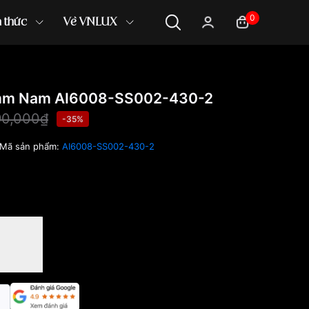
0
n thức
Về VNLUX
2mm Nam AI6008-SS002-430-2
90,000₫
-35%
Mã sản phẩm:
AI6008-SS002-430-2