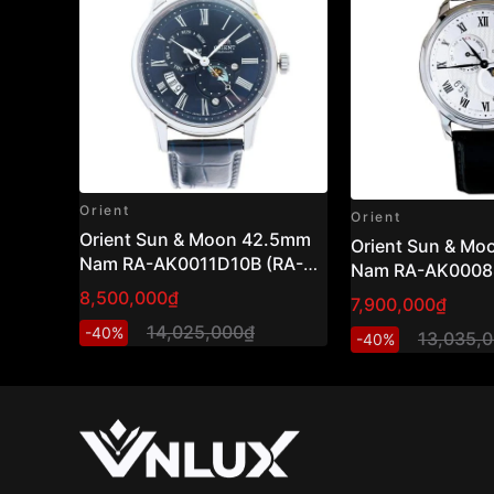
Orient
Orient
Orient Sun & Moon 42.5mm
Orient Sun & M
Nam RA-AK0011D10B (RA-
Nam RA-AK0008S
AK0011D30B)
AK0008S30B )
8,500,000₫
7,900,000₫
14,025,000₫
-40%
13,035,
-40%