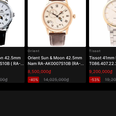
Orient
Tissot
oon 42.5mm
Orient Sun & Moon 42.5mm
Tissot 41mm
10B ( RA-
Nam RA-AK0007S10B (RA-
T086.407.22.
AK0007S30B)
8,500,000₫
9,200,000₫
000₫
14,025,000₫
19,2
-40%
-53%