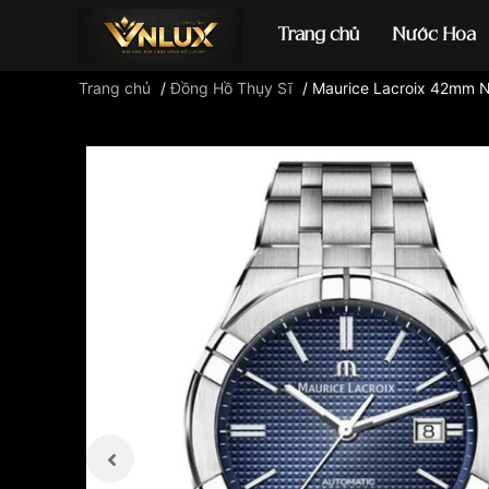
Trang chủ
Nước Hoa
Trang chủ
/
Đồng Hồ Thụy Sĩ
/
Maurice Lacroix 42mm
Đồng hồ casio
đ