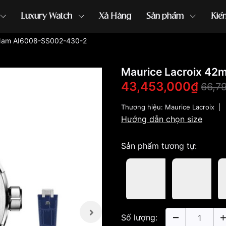
Luxury Watch
Xả Hàng
Sản phẩm
Kiế
 Nam AI6008-SS002-430-2
ồng hồ G-Shock
đồng hồ Orient
...
Maurice Lacroix 4
43,453,000₫
66,7
Thương hiệu:
Maurice Lacroix
|
Hướng dẫn chọn size
Sản phẩm tương tự:
Số lượng: