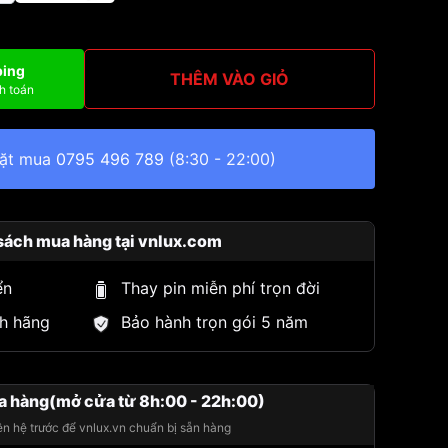
ping
THÊM VÀO GIỎ
h toán
đặt mua
0795 496 789
(8:30 - 22:00)
sách mua hàng tại vnlux.com
ển
Thay pin miễn phí trọn đời
h hãng
Bảo hành trọn gói 5 năm
a hàng(mở cửa từ 8h:00 - 22h:00)
iên hệ trước để vnlux.vn chuẩn bị sẵn hàng