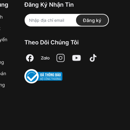
ung
Đăng Ký Nhận Tin
nh
Đăng ký
t
uyển
Theo Dõi Chúng Tôi
ng
oán
àng