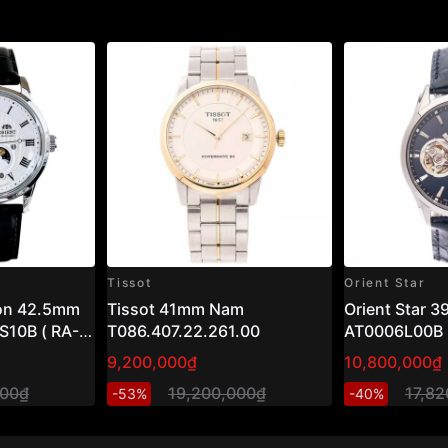
Tissot
Orient Star
oon 42.5mm
Tissot 41mm Nam
Orient Star 
10B ( RA-
T086.407.22.261.00
AT0006L00B
9,200,000₫
10,800,000₫
000₫
19,200,000₫
17,8
-53%
-40%