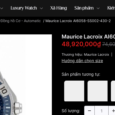
Luxury Watch
Xả Hàng
Sản phẩm
Kiế
/
Đồng hồ Cơ - Automatic
/
Maurice Lacroix AI6058-SS002-430-2
ồng hồ G-Shock
đồng hồ Orient
...
Maurice Lacroix A
48,920,000₫
74,6
Thương hiệu:
Maurice Lacroix
|
Hướng dẫn chọn size
Sản phẩm tương tự:
Số lượng: