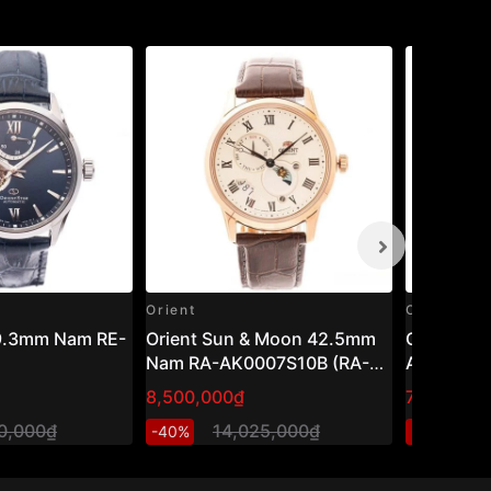
Orient
Orient
39.3mm Nam RE-
Orient Sun & Moon 42.5mm
Orient 4
Nam RA-AK0007S10B (RA-
AR0003L1
AK0007S30B)
AR0003L3
8,500,000₫
7,548,00
20,000₫
14,025,000₫
1
-40%
-40%