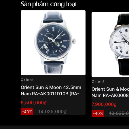
Sản phẩm cùng loại
Orient
Orient
Orient Sun & Moon 42.5mm
Orient Sun & M
Nam RA-AK0011D10B (RA-
Nam RA-AK0008S
AK0011D30B)
AK0008S30B )
8,500,000₫
7,900,000₫
14,025,000₫
-40%
13,035,
-40%