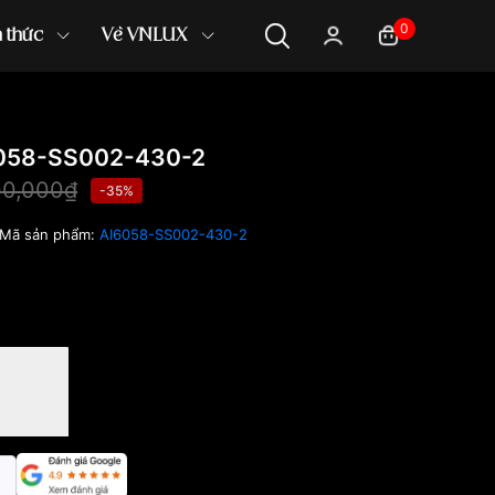
0
n thức
Về VNLUX
I6058-SS002-430-2
00,000₫
-35%
Mã sản phẩm:
AI6058-SS002-430-2