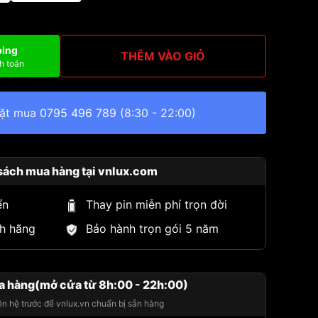
ping
THÊM VÀO GIỎ
h toán
đặt mua
0795 496 789
(8:30 - 22:00)
sách mua hàng tại vnlux.com
ển
Thay pin miễn phí trọn đời
h hãng
Bảo hành trọn gói 5 năm
a hàng(mở cửa từ 8h:00 - 22h:00)
iên hệ trước để vnlux.vn chuẩn bị sẵn hàng