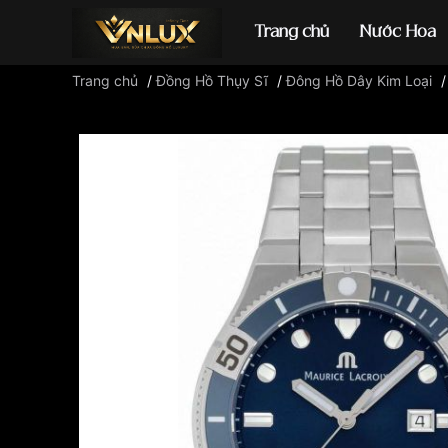
Trang chủ
Nước Hoa
Trang chủ
/
Đồng Hồ Thụy Sĩ
/
Đông Hồ Dây Kim Loại
Đồng hồ casio
đ