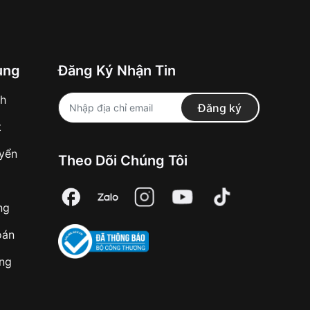
ung
Đăng Ký Nhận Tin
nh
Đăng ký
t
uyển
Theo Dõi Chúng Tôi
ng
oán
àng