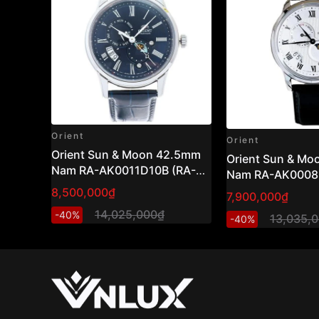
Orient
Orient
Orient Sun & Moon 42.5mm
Orient Sun & M
Nam RA-AK0011D10B (RA-
Nam RA-AK0008S
AK0011D30B)
AK0008S30B )
8,500,000₫
7,900,000₫
14,025,000₫
-40%
13,035,
-40%