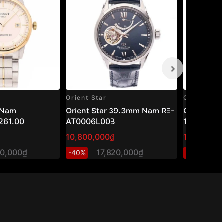
Orient Star
Casio
 Nam
Orient Star 39.3mm Nam RE-
Casio 45
261.00
AT0006L00B
1200WHD
10,800,000₫
1,301,600
00,000₫
17,820,000₫
1,
-40%
-20%