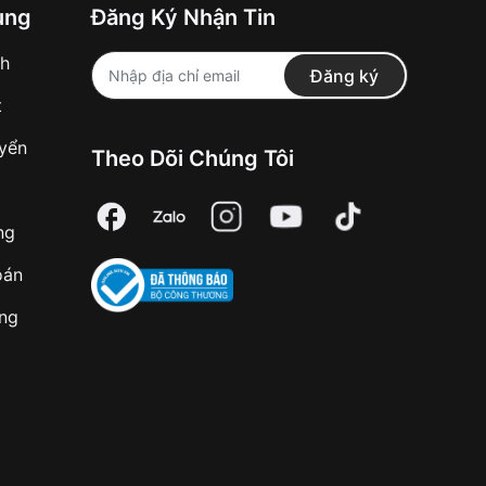
ung
Đăng Ký Nhận Tin
nh
Đăng ký
t
uyển
Theo Dõi Chúng Tôi
ng
oán
àng