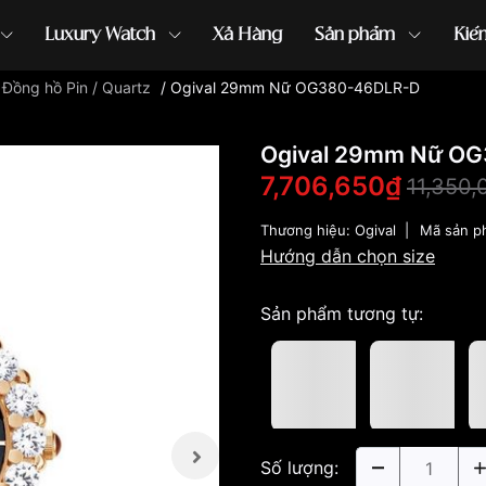
Luxury Watch
Xả Hàng
Sản phẩm
Kiế
/
Đồng hồ Pin / Quartz
/
Ogival 29mm Nữ OG380-46DLR-D
ồng hồ G-Shock
đồng hồ Orient
...
Ogival 29mm Nữ O
7,706,650₫
11,350
Thương hiệu:
Ogival
|
Mã sản p
Hướng dẫn chọn size
Sản phẩm tương tự:
Số lượng: