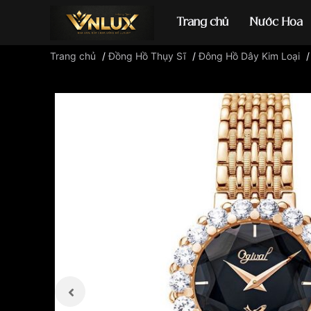
Trang chủ
Nước Hoa
Trang chủ
/
Đồng Hồ Thụy Sĩ
/
Đông Hồ Dây Kim Loại
Đồng hồ casio
đ