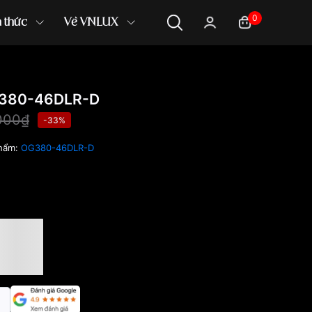
0
n thức
Về VNLUX
G380-46DLR-D
,000₫
-33%
hẩm:
OG380-46DLR-D