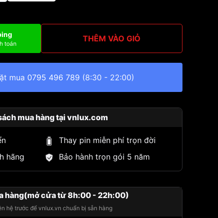
ping
THÊM VÀO GIỎ
h toán
đặt mua
0795 496 789
(8:30 - 22:00)
sách mua hàng tại vnlux.com
ển
Thay pin miễn phí trọn đời
h hãng
Bảo hành trọn gói 5 năm
a hàng(mở cửa từ 8h:00 - 22h:00)
iên hệ trước để vnlux.vn chuẩn bị sẵn hàng