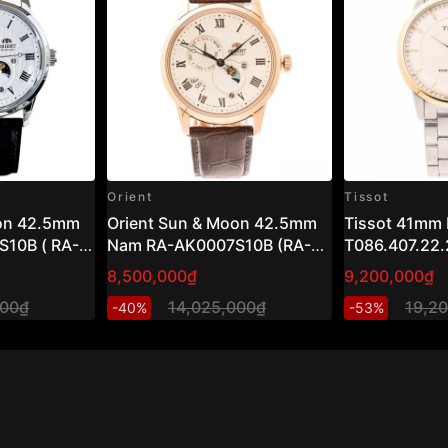
Orient
Tissot
oon 42.5mm
Orient Sun & Moon 42.5mm
Tissot 41mm
10B ( RA-
Nam RA-AK0007S10B (RA-
T086.407.22.
AK0007S30B)
8,500,000₫
9,200,000₫
000₫
14,025,000₫
19,2
-40%
-53%