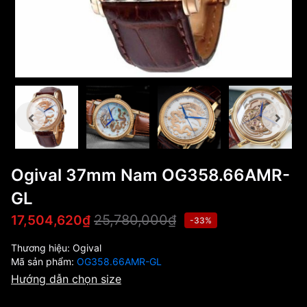
Ogival 37mm Nam OG358.66AMR-
GL
25,780,000₫
17,504,620₫
-33%
Thương hiệu:
Ogival
Mã sản phẩm:
OG358.66AMR-GL
Hướng dẫn chọn size