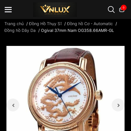
0
Trang chủ
/
Đồng Hồ Thụy Sĩ
/
Đồng hồ Cơ - Automatic
/
Đồng hồ Dây Da
/
Ogival 37mm Nam OG358.66AMR-GL
Đồng hồ casio
đồng hồ G-Shock
đồng hồ Orient
...