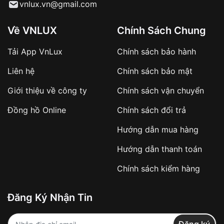
Từ khóa SEO:
vnlux.vn@gmail.com
Về VNLUX
Chính Sách Chung
Tải App VnLux
Chính sách bảo hành
Áp dụng với các đơn hàng giá trị cao hoặc
Liên hệ
Chính sách bảo mật
sản phẩm đặc biệt
Khách hàng cần
đặt cọc trước 10% giá trị đơn
Giới thiệu về công ty
Chính sách vận chuyển
hàng
Số tiền còn lại thanh toán khi nhận hàng hoặc
Đồng hồ Online
Chính sách đổi trả
theo thỏa thuận
Hướng dẫn mua hàng
Lợi ích của việc đặt cọc:
Hướng dẫn thanh toán
✔️ Đảm bảo xử lý đơn hàng nhanh chóng
Chính sách kiểm hàng
✔️ Hạn chế tình trạng hủy đơn không mong
muốn
Đăng Ký Nhận Tin
Từ khóa SEO: