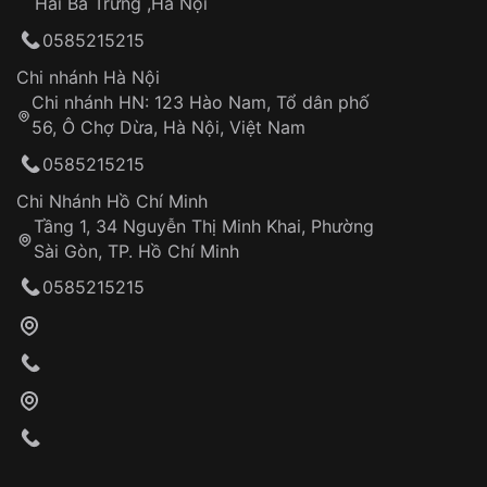
Hai Bà Trưng ,Hà Nội
Can thiệp tại các nơi không thuộc hệ
0585215215
thống VNLUX
Hotline: 0585 215 215
Chi nhánh Hà Nội
Chi nhánh HN: 123 Hào Nam, Tổ dân phố
Từ khóa SEO:
56, Ô Chợ Dừa, Hà Nội, Việt Nam
Hỗ trợ nhanh chóng – minh bạch
0585215215
Đảm bảo quyền lợi khách hàng
Đồng hành cùng khách hàng trong suốt quá
Chi Nhánh Hồ Chí Minh
trình sử dụng
Tầng 1, 34 Nguyễn Thị Minh Khai, Phường
Sài Gòn, TP. Hồ Chí Minh
Giao hàng tận nơi
0585215215
Khách hàng kiểm tra và thanh toán trực tiếp
cho nhân viên giao hàng
Xác nhận đơn hàng và thanh toán
VNLUX tiến hành giao hàng đến địa chỉ yêu
cầu