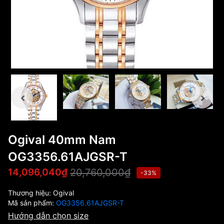
Ogival 40mm Nam
OG3356.61AJGSR-T
20,760,000₫
14,096,040₫
-33%
Thương hiệu:
Ogival
Mã sản phẩm:
OG3356.61AJGSR-T
Hướng dẫn chọn size