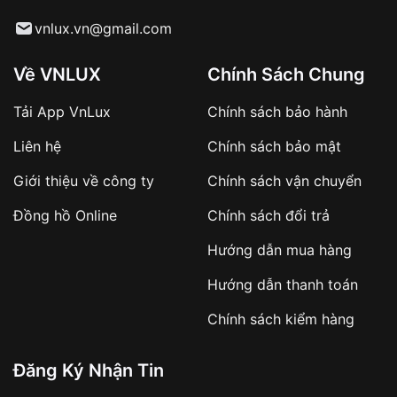
Từ khóa SEO:
vnlux.vn@gmail.com
Về VNLUX
Chính Sách Chung
Tải App VnLux
Chính sách bảo hành
Áp dụng với các đơn hàng giá trị cao hoặc
Liên hệ
Chính sách bảo mật
sản phẩm đặc biệt
Khách hàng cần
đặt cọc trước 10% giá trị đơn
Giới thiệu về công ty
Chính sách vận chuyển
hàng
Số tiền còn lại thanh toán khi nhận hàng hoặc
Đồng hồ Online
Chính sách đổi trả
theo thỏa thuận
Hướng dẫn mua hàng
Lợi ích của việc đặt cọc:
Hướng dẫn thanh toán
✔️ Đảm bảo xử lý đơn hàng nhanh chóng
Chính sách kiểm hàng
✔️ Hạn chế tình trạng hủy đơn không mong
muốn
Đăng Ký Nhận Tin
Từ khóa SEO: