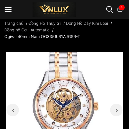
0
Trang chủ
/
Đồng Hồ Thụy Sĩ
/
Đông Hồ Dây Kim Loại
/
Đồng hồ Cơ - Automatic
/
Ogival 40mm Nam OG3356.61AJGSR-T
Đồng hồ casio
đồng hồ G-Shock
đồng hồ Orient
...