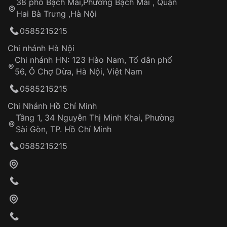
38 phố Bạch Mai,Phường Bạch Mai , Quận
Tự ý sửa chữa
Hai Bà Trưng ,Hà Nội
Can thiệp tại các nơi không thuộc hệ
0585215215
thống VNLUX
Hotline: 0585 215 215
Chi nhánh Hà Nội
Chi nhánh HN: 123 Hào Nam, Tổ dân phố
Từ khóa SEO:
56, Ô Chợ Dừa, Hà Nội, Việt Nam
Hỗ trợ nhanh chóng – minh bạch
0585215215
Đảm bảo quyền lợi khách hàng
Đồng hành cùng khách hàng trong suốt quá
Chi Nhánh Hồ Chí Minh
trình sử dụng
Tầng 1, 34 Nguyễn Thị Minh Khai, Phường
Sài Gòn, TP. Hồ Chí Minh
Giao hàng tận nơi
0585215215
Khách hàng kiểm tra và thanh toán trực tiếp
cho nhân viên giao hàng
Xác nhận đơn hàng và thanh toán
VNLUX tiến hành giao hàng đến địa chỉ yêu
cầu