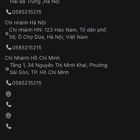
Hai Bà Trưng ,Hà Nội
Can thiệp tại các nơi không thuộc hệ
0585215215
thống VNLUX
Hotline: 0585 215 215
Chi nhánh Hà Nội
Chi nhánh HN: 123 Hào Nam, Tổ dân phố
Từ khóa SEO:
56, Ô Chợ Dừa, Hà Nội, Việt Nam
Hỗ trợ nhanh chóng – minh bạch
0585215215
Đảm bảo quyền lợi khách hàng
Đồng hành cùng khách hàng trong suốt quá
Chi Nhánh Hồ Chí Minh
trình sử dụng
Tầng 1, 34 Nguyễn Thị Minh Khai, Phường
Sài Gòn, TP. Hồ Chí Minh
Giao hàng tận nơi
0585215215
Khách hàng kiểm tra và thanh toán trực tiếp
cho nhân viên giao hàng
Xác nhận đơn hàng và thanh toán
VNLUX tiến hành giao hàng đến địa chỉ yêu
cầu