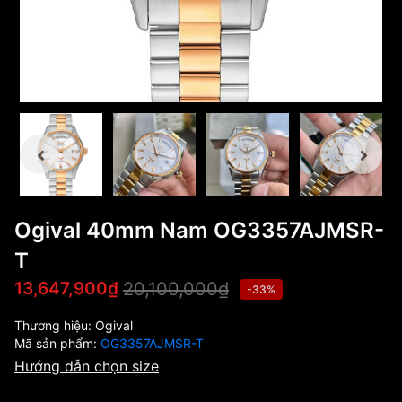
Ogival 40mm Nam OG3357AJMSR-
T
20,100,000₫
13,647,900₫
-33%
Thương hiệu:
Ogival
Mã sản phẩm:
OG3357AJMSR-T
Hướng dẫn chọn size