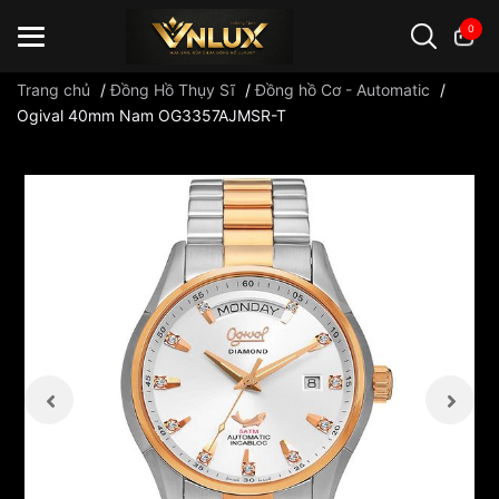
0
Trang chủ
/
Đồng Hồ Thụy Sĩ
/
Đồng hồ Cơ - Automatic
/
Ogival 40mm Nam OG3357AJMSR-T
Đồng hồ casio
đồng hồ G-Shock
đồng hồ Orient
...