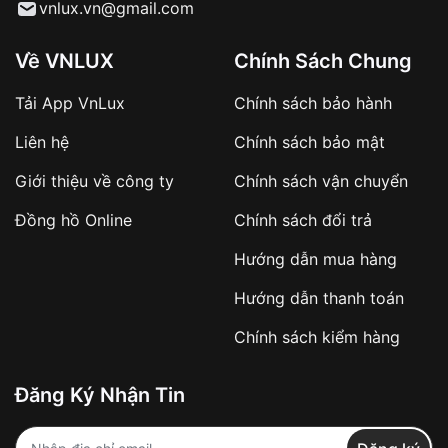
Từ khóa SEO:
vnlux.vn@gmail.com
Về VNLUX
Chính Sách Chung
Tải App VnLux
Chính sách bảo hành
Áp dụng với các đơn hàng giá trị cao hoặc
Liên hệ
Chính sách bảo mật
sản phẩm đặc biệt
Khách hàng cần
đặt cọc trước 10% giá trị đơn
Giới thiệu về công ty
Chính sách vận chuyển
hàng
Số tiền còn lại thanh toán khi nhận hàng hoặc
Đồng hồ Online
Chính sách đổi trả
theo thỏa thuận
Hướng dẫn mua hàng
Lợi ích của việc đặt cọc:
Hướng dẫn thanh toán
✔️ Đảm bảo xử lý đơn hàng nhanh chóng
Chính sách kiểm hàng
✔️ Hạn chế tình trạng hủy đơn không mong
muốn
Đăng Ký Nhận Tin
Từ khóa SEO: