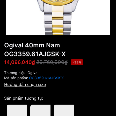
Ogival 40mm Nam
OG3359.61AJGSK-X
20,760,000₫
14,096,040₫
-33%
Thương hiệu:
Ogival
Mã sản phẩm:
OG3359.61AJGSK-X
Hướng dẫn chọn size
Sản phẩm tương tự: