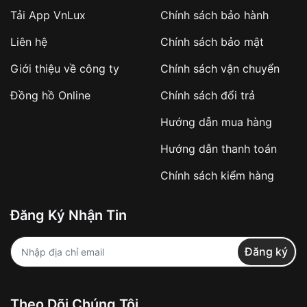
Tải App VnLux
Chính sách bảo hành
Áp dụng với các đơn hàng giá trị cao hoặc
Liên hệ
Chính sách bảo mật
sản phẩm đặc biệt
Khách hàng cần
đặt cọc trước 10% giá trị đơn
Giới thiệu về công ty
Chính sách vận chuyển
hàng
Số tiền còn lại thanh toán khi nhận hàng hoặc
Đồng hồ Online
Chính sách đổi trả
theo thỏa thuận
Hướng dẫn mua hàng
Lợi ích của việc đặt cọc:
Hướng dẫn thanh toán
✔️ Đảm bảo xử lý đơn hàng nhanh chóng
Chính sách kiểm hàng
✔️ Hạn chế tình trạng hủy đơn không mong
muốn
Đăng Ký Nhận Tin
Từ khóa SEO:
Đăng ký
Khách hàng được
kiểm tra hàng trước khi
Theo Dõi Chúng Tôi