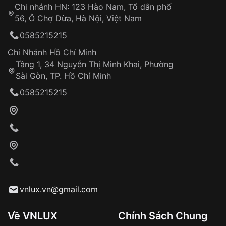
Chi nhánh HN: 123 Hào Nam, Tổ dân phố
Từ khóa SEO:
56, Ô Chợ Dừa, Hà Nội, Việt Nam
Hỗ trợ nhanh chóng – minh bạch
0585215215
Đảm bảo quyền lợi khách hàng
Đồng hành cùng khách hàng trong suốt quá
Chi Nhánh Hồ Chí Minh
trình sử dụng
Tầng 1, 34 Nguyễn Thị Minh Khai, Phường
Sài Gòn, TP. Hồ Chí Minh
Giao hàng tận nơi
0585215215
Khách hàng kiểm tra và thanh toán trực tiếp
cho nhân viên giao hàng
Xác nhận đơn hàng và thanh toán
VNLUX tiến hành giao hàng đến địa chỉ yêu
cầu
Từ khóa SEO:
vnlux.vn@gmail.com
Về VNLUX
Chính Sách Chung