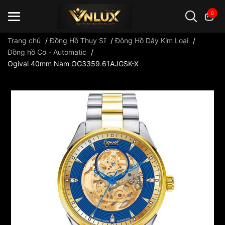
0
Trang chủ
/
Đồng Hồ Thụy Sĩ
/
Đông Hồ Dây Kim Loại
/
Đồng hồ Cơ - Automatic
/
Ogival 40mm Nam OG3359.61AJGSK-X
Đồng hồ casio
đồng hồ G-Shock
đồng hồ Orient
...