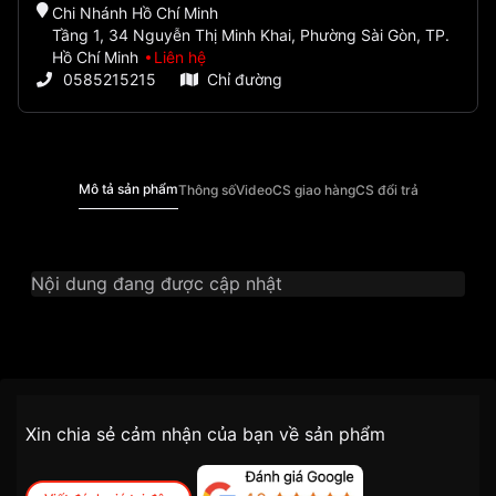
Chi Nhánh Hồ Chí Minh
Tầng 1, 34 Nguyễn Thị Minh Khai, Phường Sài Gòn, TP.
Hồ Chí Minh
Liên hệ
0585215215
Chỉ đường
Mô tả sản phẩm
Thông số
Video
CS giao hàng
CS đổi trả
Nội dung đang được cập nhật
Thương Hiệu
Ogival
SKU
OG3359.61AJGSK-X
Chính sách vận chuyển VNLUX
Xin chia sẻ cảm nhận của bạn về sản phẩm
tiện lợi –
Đối tượng sử dụng
Nam
nhanh chóng – minh bạch