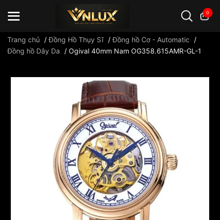
0
Trang chủ
/
Đồng Hồ Thụy Sĩ
/
Đồng hồ Cơ - Automatic
/
Đồng hồ Dây Da
/
Ogival 40mm Nam OG358.615AMR-GL-1
Đồng hồ casio
đồng hồ G-Shock
đồng hồ Orient
...