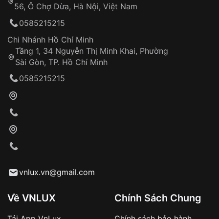
56, Ô Chợ Dừa, Hà Nội, Việt Nam
Hỗ trợ nhanh chóng – minh bạch
0585215215
Đảm bảo quyền lợi khách hàng
Đồng hành cùng khách hàng trong suốt quá
Chi Nhánh Hồ Chí Minh
trình sử dụng
Tầng 1, 34 Nguyễn Thị Minh Khai, Phường
Sài Gòn, TP. Hồ Chí Minh
Giao hàng tận nơi
0585215215
Khách hàng kiểm tra và thanh toán trực tiếp
cho nhân viên giao hàng
Xác nhận đơn hàng và thanh toán
VNLUX tiến hành giao hàng đến địa chỉ yêu
cầu
Từ khóa SEO:
vnlux.vn@gmail.com
Về VNLUX
Chính Sách Chung
Tải App VnLux
Chính sách bảo hành