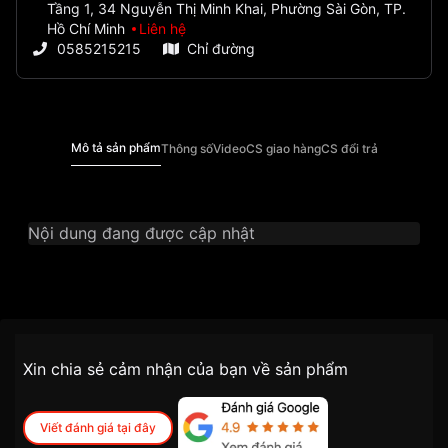
Tầng 1, 34 Nguyễn Thị Minh Khai, Phường Sài Gòn, TP.
Hồ Chí Minh
Liên hệ
0585215215
Chỉ đường
Mô tả sản phẩm
Thông số
Video
CS giao hàng
CS đổi trả
Nội dung đang được cập nhật
Thương Hiệu
Ogival
SKU
OG358.615AMR-GL-1
Chính sách vận chuyển VNLUX
Xin chia sẻ cảm nhận của bạn về sản phẩm
tiện lợi –
Đối tượng sử dụng
Nam
nhanh chóng – minh bạch
Dòng máy
Cơ / Automatic
Viết đánh giá tại đây