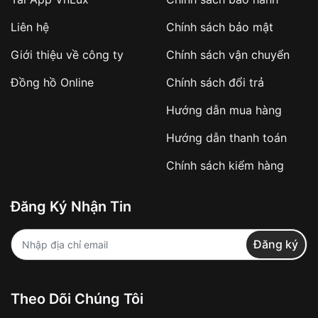
Áp dụng với các đơn hàng giá trị cao hoặc
Liên hệ
Chính sách bảo mật
sản phẩm đặc biệt
Khách hàng cần
đặt cọc trước 10% giá trị đơn
Giới thiệu về công ty
Chính sách vận chuyển
hàng
Số tiền còn lại thanh toán khi nhận hàng hoặc
Đồng hồ Online
Chính sách đổi trả
theo thỏa thuận
Hướng dẫn mua hàng
Lợi ích của việc đặt cọc:
Hướng dẫn thanh toán
✔️ Đảm bảo xử lý đơn hàng nhanh chóng
Chính sách kiểm hàng
✔️ Hạn chế tình trạng hủy đơn không mong
muốn
Đăng Ký Nhận Tin
Từ khóa SEO:
Đăng ký
Khách hàng được
kiểm tra hàng trước khi
Theo Dõi Chúng Tôi
thanh toán