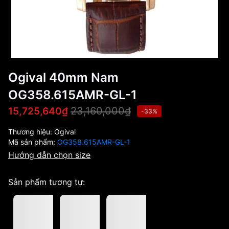
Ogival 40mm Nam
OG358.615AMR-GL-1
23,160,000₫
15,725,640₫
-33%
Thương hiệu:
Ogival
Mã sản phẩm:
OG358.615AMR-GL-1
Hướng dẫn chọn size
Sản phẩm tương tự: