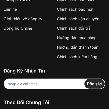
Áp dụng với các đơn hàng giá trị cao hoặc
Liên hệ
Chính sách bảo mật
sản phẩm đặc biệt
Khách hàng cần
đặt cọc trước 10% giá trị đơn
Giới thiệu về công ty
Chính sách vận chuyển
hàng
Số tiền còn lại thanh toán khi nhận hàng hoặc
Đồng hồ Online
Chính sách đổi trả
theo thỏa thuận
Hướng dẫn mua hàng
Lợi ích của việc đặt cọc:
Hướng dẫn thanh toán
✔️ Đảm bảo xử lý đơn hàng nhanh chóng
Chính sách kiểm hàng
✔️ Hạn chế tình trạng hủy đơn không mong
muốn
Đăng Ký Nhận Tin
Từ khóa SEO:
Đăng ký
Khách hàng được
kiểm tra hàng trước khi
Theo Dõi Chúng Tôi
thanh toán