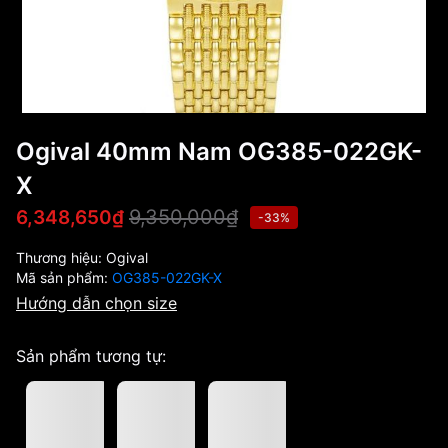
Ogival 40mm Nam OG385-022GK-
X
9,350,000₫
6,348,650₫
-33%
Thương hiệu:
Ogival
Mã sản phẩm:
OG385-022GK-X
Hướng dẫn chọn size
Sản phẩm tương tự: