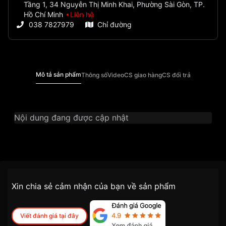
Tầng 1, 34 Nguyễn Thị Minh Khai, Phường Sài Gòn, TP.
Hồ Chí Minh
Liên hệ
038 7827979
Chỉ đường
Mô tả sản phẩm
Thông số
Video
CS giao hàng
CS đổi trả
Nội dung đang được cập nhật
Thương Hiệu
Ogival
SKU
OG385-022GK-X
Chính sách vận chuyển VNLUX
Xin chia sẻ cảm nhận của bạn về sản phẩm
tiện lợi –
Đối tượng sử dụng
Nam
nhanh chóng – minh bạch
Dòng máy
Pin / Quartz
Viết đánh giá tại đây