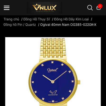
0
Trang chủ
/
Đồng Hồ Thụy Sĩ
/
Đông Hồ Dây Kim Loại
/
Đồng hồ Pin / Quartz
/
Ogival 40mm Nam OG385-022GK-X
Đồng hồ casio
đồng hồ G-Shock
đồng hồ Orient
...