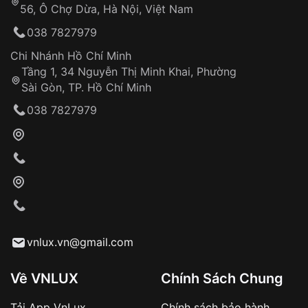
56, Ô Chợ Dừa, Hà Nội, Việt Nam
Hỗ trợ nhanh chóng – minh bạch
038 7827979
Đảm bảo quyền lợi khách hàng
Đồng hành cùng khách hàng trong suốt quá
Chi Nhánh Hồ Chí Minh
trình sử dụng
Tầng 1, 34 Nguyễn Thị Minh Khai, Phường
Sài Gòn, TP. Hồ Chí Minh
Giao hàng tận nơi
038 7827979
Khách hàng kiểm tra và thanh toán trực tiếp
cho nhân viên giao hàng
Xác nhận đơn hàng và thanh toán
VNLUX tiến hành giao hàng đến địa chỉ yêu
cầu
Từ khóa SEO:
vnlux.vn@gmail.com
Về VNLUX
Chính Sách Chung
Tải App VnLux
Chính sách bảo hành