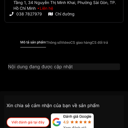
Tầng 1, 34 Nguyễn Thị Minh Khai, Phường Sài Gòn, TP.
Hồ Chí Minh
Liên hệ
038 7827979
Chỉ đường
Mô tả sản phẩm
Thông số
Video
CS giao hàng
CS đổi trả
Nội dung đang được cập nhật
Thương Hiệu
Ogival
SKU
OG385-022GSK-V
Chính sách vận chuyển VNLUX
Xin chia sẻ cảm nhận của bạn về sản phẩm
tiện lợi –
Đối tượng sử dụng
Nam
nhanh chóng – minh bạch
Dòng máy
Pin / Quartz
Viết đánh giá tại đây