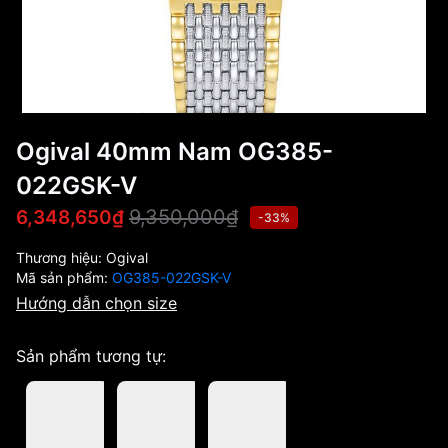
Ogival 40mm Nam OG385-
022GSK-V
9,350,000₫
6,348,650₫
-33%
Thương hiệu:
Ogival
Mã sản phẩm:
OG385-022GSK-V
Hướng dẫn chọn size
Sản phẩm tương tự: