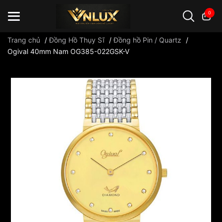
0
Trang chủ
/
Đồng Hồ Thụy Sĩ
/
Đồng hồ Pin / Quartz
/
Ogival 40mm Nam OG385-022GSK-V
Đồng hồ casio
đồng hồ G-Shock
đồng hồ Orient
...