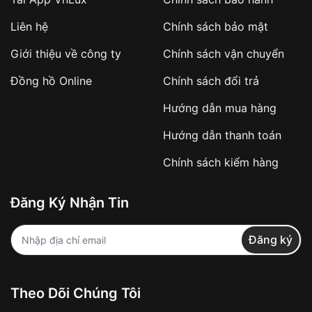
Áp dụng với các đơn hàng giá trị cao hoặc
Liên hệ
Chính sách bảo mật
sản phẩm đặc biệt
Khách hàng cần
đặt cọc trước 10% giá trị đơn
Giới thiệu về công ty
Chính sách vận chuyển
hàng
Số tiền còn lại thanh toán khi nhận hàng hoặc
Đồng hồ Online
Chính sách đổi trả
theo thỏa thuận
Hướng dẫn mua hàng
Lợi ích của việc đặt cọc:
Hướng dẫn thanh toán
✔️ Đảm bảo xử lý đơn hàng nhanh chóng
Chính sách kiểm hàng
✔️ Hạn chế tình trạng hủy đơn không mong
muốn
Đăng Ký Nhận Tin
Từ khóa SEO:
Đăng ký
Khách hàng được
kiểm tra hàng trước khi
Theo Dõi Chúng Tôi
thanh toán