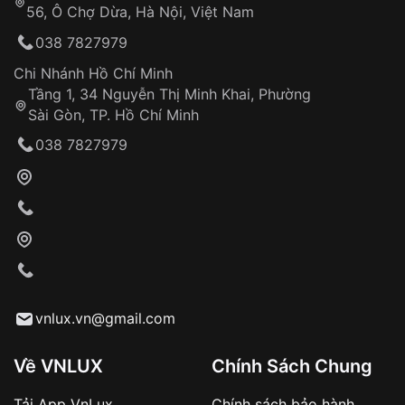
56, Ô Chợ Dừa, Hà Nội, Việt Nam
Hỗ trợ nhanh chóng – minh bạch
038 7827979
Đảm bảo quyền lợi khách hàng
Đồng hành cùng khách hàng trong suốt quá
Chi Nhánh Hồ Chí Minh
trình sử dụng
Tầng 1, 34 Nguyễn Thị Minh Khai, Phường
Sài Gòn, TP. Hồ Chí Minh
Giao hàng tận nơi
038 7827979
Khách hàng kiểm tra và thanh toán trực tiếp
cho nhân viên giao hàng
Xác nhận đơn hàng và thanh toán
VNLUX tiến hành giao hàng đến địa chỉ yêu
cầu
Từ khóa SEO:
vnlux.vn@gmail.com
Về VNLUX
Chính Sách Chung
Tải App VnLux
Chính sách bảo hành