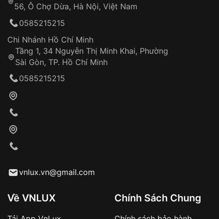
56, Ô Chợ Dừa, Hà Nội, Việt Nam
Hỗ trợ nhanh chóng – minh bạch
0585215215
Đảm bảo quyền lợi khách hàng
Đồng hành cùng khách hàng trong suốt quá
Chi Nhánh Hồ Chí Minh
trình sử dụng
Tầng 1, 34 Nguyễn Thị Minh Khai, Phường
Sài Gòn, TP. Hồ Chí Minh
Giao hàng tận nơi
0585215215
Khách hàng kiểm tra và thanh toán trực tiếp
cho nhân viên giao hàng
Xác nhận đơn hàng và thanh toán
VNLUX tiến hành giao hàng đến địa chỉ yêu
cầu
Từ khóa SEO:
vnlux.vn@gmail.com
Về VNLUX
Chính Sách Chung
Tải App VnLux
Chính sách bảo hành