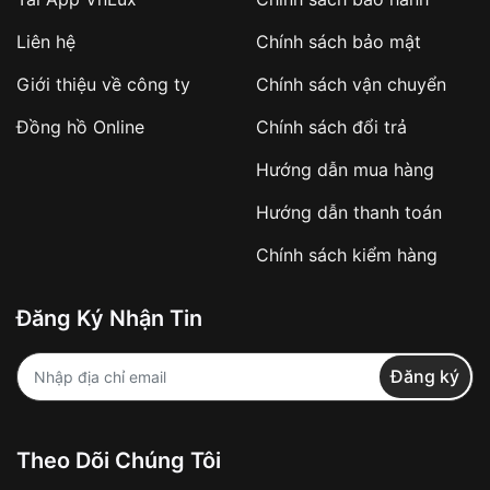
Áp dụng với các đơn hàng giá trị cao hoặc
Liên hệ
Chính sách bảo mật
sản phẩm đặc biệt
Khách hàng cần
đặt cọc trước 10% giá trị đơn
Giới thiệu về công ty
Chính sách vận chuyển
hàng
Số tiền còn lại thanh toán khi nhận hàng hoặc
Đồng hồ Online
Chính sách đổi trả
theo thỏa thuận
Hướng dẫn mua hàng
Lợi ích của việc đặt cọc:
Hướng dẫn thanh toán
✔️ Đảm bảo xử lý đơn hàng nhanh chóng
Chính sách kiểm hàng
✔️ Hạn chế tình trạng hủy đơn không mong
muốn
Đăng Ký Nhận Tin
Từ khóa SEO:
Đăng ký
Khách hàng được
kiểm tra hàng trước khi
Theo Dõi Chúng Tôi
thanh toán