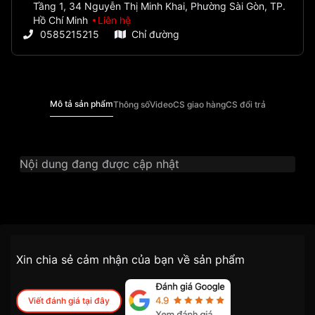
Tầng 1, 34 Nguyễn Thị Minh Khai, Phường Sài Gòn, TP.
Hồ Chí Minh
Liên hệ
0585215215
Chỉ đường
Mô tả sản phẩm
Thông số
Video
CS giao hàng
CS đổi trả
Nội dung đang được cập nhật
Thương Hiệu
Ogival
SKU
OG388.65AGR-GL
Chính sách vận chuyển VNLUX
Xin chia sẻ cảm nhận của bạn về sản phẩm
tiện lợi –
Đối tượng sử dụng
Nam
nhanh chóng – minh bạch
Dòng máy
Cơ / Automatic
Viết đánh giá tại đây