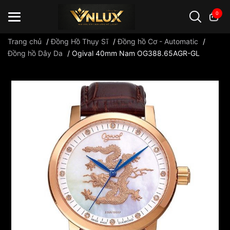
0
Trang chủ
/
Đồng Hồ Thụy Sĩ
/
Đồng hồ Cơ - Automatic
/
Đồng hồ Dây Da
/
Ogival 40mm Nam OG388.65AGR-GL
Đồng hồ casio
đồng hồ G-Shock
đồng hồ Orient
...