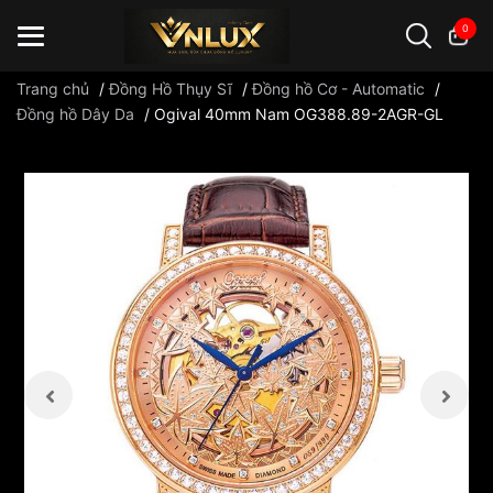
0
Trang chủ
/
Đồng Hồ Thụy Sĩ
/
Đồng hồ Cơ - Automatic
/
Đồng hồ Dây Da
/
Ogival 40mm Nam OG388.89-2AGR-GL
Đồng hồ casio
đồng hồ G-Shock
đồng hồ Orient
...