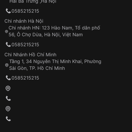
Hai Bà Trưng ,Hà Nội
Can thiệp tại các nơi không thuộc hệ
0585215215
thống VNLUX
Hotline: 0585 215 215
Chi nhánh Hà Nội
Chi nhánh HN: 123 Hào Nam, Tổ dân phố
Từ khóa SEO:
56, Ô Chợ Dừa, Hà Nội, Việt Nam
Hỗ trợ nhanh chóng – minh bạch
0585215215
Đảm bảo quyền lợi khách hàng
Đồng hành cùng khách hàng trong suốt quá
Chi Nhánh Hồ Chí Minh
trình sử dụng
Tầng 1, 34 Nguyễn Thị Minh Khai, Phường
Sài Gòn, TP. Hồ Chí Minh
Giao hàng tận nơi
0585215215
Khách hàng kiểm tra và thanh toán trực tiếp
cho nhân viên giao hàng
Xác nhận đơn hàng và thanh toán
VNLUX tiến hành giao hàng đến địa chỉ yêu
cầu