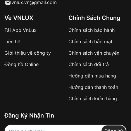
Từ khóa SEO:
vnlux.vn@gmail.com
Về VNLUX
Chính Sách Chung
Tải App VnLux
Chính sách bảo hành
Áp dụng với các đơn hàng giá trị cao hoặc
Liên hệ
Chính sách bảo mật
sản phẩm đặc biệt
Khách hàng cần
đặt cọc trước 10% giá trị đơn
Giới thiệu về công ty
Chính sách vận chuyển
hàng
Số tiền còn lại thanh toán khi nhận hàng hoặc
Đồng hồ Online
Chính sách đổi trả
theo thỏa thuận
Hướng dẫn mua hàng
Lợi ích của việc đặt cọc:
Hướng dẫn thanh toán
✔️ Đảm bảo xử lý đơn hàng nhanh chóng
Chính sách kiểm hàng
✔️ Hạn chế tình trạng hủy đơn không mong
muốn
Đăng Ký Nhận Tin
Từ khóa SEO: