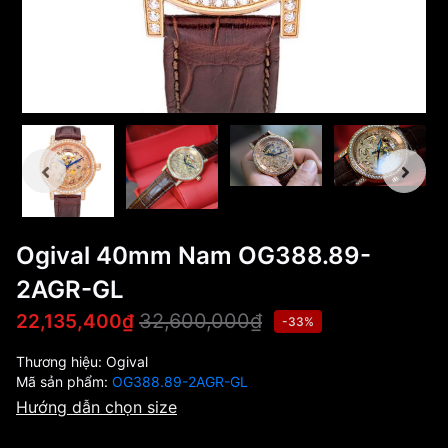
Ogival 40mm Nam OG388.89-
2AGR-GL
32,600,000₫
22,135,400₫
-33%
Thương hiệu:
Ogival
Mã sản phẩm:
OG388.89-2AGR-GL
Hướng dẫn chọn size