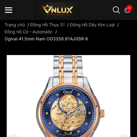
0
Trang chủ
/
Đồng Hồ Thụy Sĩ
/
Đông Hồ Dây Kim Loại
/
Đồng hồ Cơ - Automatic
/
Ogival 41.5mm Nam OG3356.61AJGSR-X
Đồng hồ casio
đồng hồ G-Shock
đồng hồ Orient
...