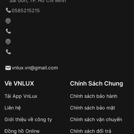
Sài Gòn, TP. Hồ Chí Minh
Giao hàng tận nơi
0585215215
Khách hàng kiểm tra và thanh toán trực tiếp
cho nhân viên giao hàng
Xác nhận đơn hàng và thanh toán
VNLUX tiến hành giao hàng đến địa chỉ yêu
cầu
Từ khóa SEO:
vnlux.vn@gmail.com
Về VNLUX
Chính Sách Chung
Tải App VnLux
Chính sách bảo hành
Áp dụng với các đơn hàng giá trị cao hoặc
Liên hệ
Chính sách bảo mật
sản phẩm đặc biệt
Khách hàng cần
đặt cọc trước 10% giá trị đơn
Giới thiệu về công ty
Chính sách vận chuyển
hàng
Số tiền còn lại thanh toán khi nhận hàng hoặc
Đồng hồ Online
Chính sách đổi trả