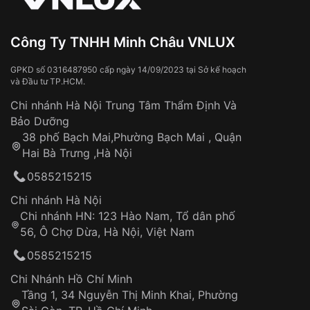
Đeo đồng hồ khi tắm nước nóng, xông
hơi
Đồng hồ bị hư hỏng do:
Công Ty TNHH Minh Châu VNLUX
Va đập, rơi vỡ
Thời gian vận chuyển trung bình:
Tai nạn hoặc tác động từ bên ngoài
3 – 5 ngày
GPKD số 0316487950 cấp ngày 14/09/2023 tại Sở kế hoạch
và Đầu tư TP.HCM.
làm việc
Hao mòn tự nhiên theo thời gian:
Áp dụng cho tất cả tỉnh thành trên toàn quốc
Dây đeo
Chi nhánh Hà Nội Trung Tâm Thẩm Định Và
Thời gian tính từ khi xác nhận đơn hàng thành
Vỏ đồng hồ
Bảo Dưỡng
công
Sản phẩm đã bị:
38 phố Bạch Mai,Phường Bạch Mai , Quận
Tự ý sửa chữa
Hai Bà Trưng ,Hà Nội
Can thiệp tại các nơi không thuộc hệ
0585215215
thống VNLUX
Hotline: 0585 215 215
Chi nhánh Hà Nội
Chi nhánh HN: 123 Hào Nam, Tổ dân phố
Từ khóa SEO:
56, Ô Chợ Dừa, Hà Nội, Việt Nam
Hỗ trợ nhanh chóng – minh bạch
0585215215
Đảm bảo quyền lợi khách hàng
Đồng hành cùng khách hàng trong suốt quá
Chi Nhánh Hồ Chí Minh
trình sử dụng
Tầng 1, 34 Nguyễn Thị Minh Khai, Phường