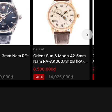
Orient
Orient
39.3mm Nam RE-
Orient Sun & Moon 42.5mm
Orient 4
Nam RA-AK0007S10B (RA-
AR0003L1
AK0007S30B)
AR0003L3
8,500,000₫
7,548,00
20,000₫
14,025,000₫
1
-40%
-40%