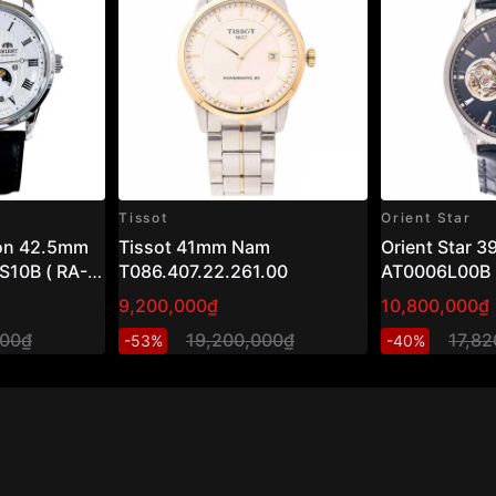
Tissot
Orient Star
oon 42.5mm
Tissot 41mm Nam
Orient Star 
10B ( RA-
T086.407.22.261.00
AT0006L00B
9,200,000₫
10,800,000₫
000₫
19,200,000₫
17,8
-53%
-40%