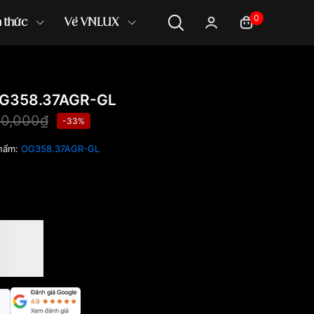
0
n thức
Về VNLUX
OG358.37AGR-GL
30,000₫
-33%
hẩm:
OG358.37AGR-GL