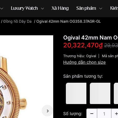
Luxury Watch
Xả Hàng
Sản phẩm
Kiế
/
Đồng hồ Dây Da
/
Ogival 42mm Nam OG358.37AGR-GL
ồng hồ G-Shock
đồng hồ Orient
...
Ogival 42mm Nam 
20,322,470₫
29,9
Thương hiệu:
Ogival
|
Mã sản p
Hướng dẫn chọn size
Sản phẩm tương tự:
Số lượng: