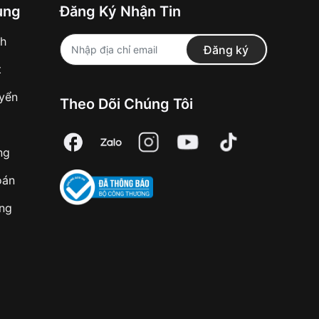
ung
Đăng Ký Nhận Tin
nh
Đăng ký
t
uyển
Theo Dõi Chúng Tôi
ng
oán
àng