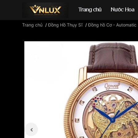
Trang chủ
Nước Hoa
Trang chủ
/
Đồng Hồ Thụy Sĩ
/
Đồng hồ Cơ - Automatic
Đồng hồ casio
đ