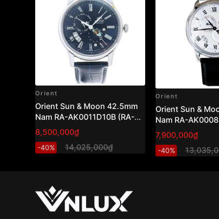
Orient
Orient
Orient Sun & Moon 42.5mm
Orient Sun & M
Nam RA-AK0011D10B (RA-
Nam RA-AK0008S
AK0011D30B)
AK0008S30B )
8,500,000₫
7,900,000₫
14,025,000₫
-40%
13,035,
-40%