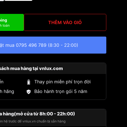
ping
THÊM VÀO GIỎ
h toán
đặt mua
0795 496 789
(8:30 - 22:00)
sách mua hàng tại vnlux.com
ển
Thay pin miễn phí trọn đời
h hãng
Bảo hành trọn gói 5 năm
a hàng(mở cửa từ 8h:00 - 22h:00)
iên hệ trước để vnlux.vn chuẩn bị sẵn hàng