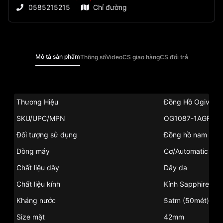
0585215215
Chỉ đường
Mô tả sản phẩm
Thông số
Video
CS giao hàng
CS đổi trả
Thương Hiệu
Đồng Hồ Ogival
SKU/UPC/MPN
OG1087-1AGR
Đối tượng sử dụng
Đồng hồ nam
Dòng máy
Cơ/Automatic
Chất liệu dây
Dây da
Chất liệu kính
Kính Sapphire
Kháng nước
5atm (50mét)
Size mặt
42mm