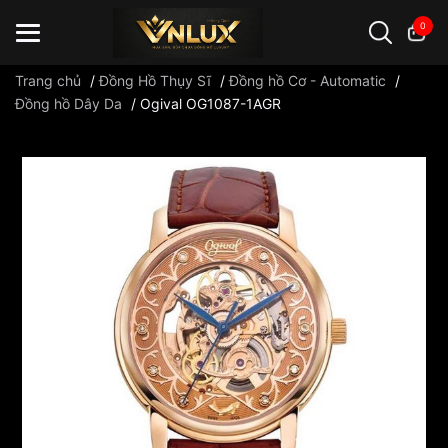
0
Trang chủ
/
Đồng Hồ Thụy Sĩ
/
Đồng hồ Cơ - Automatic
/
Đồng hồ Dây Da
/
Ogival OG1087-1AGR
Đồng hồ casio
đồng hồ G-Shock
đồng hồ Orient
...