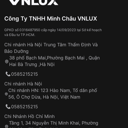
Đeo đồng hồ khi tắm nước nóng, xông
hơi
Đồng hồ bị hư hỏng do:
Công Ty TNHH Minh Châu VNLUX
Va đập, rơi vỡ
Thời gian vận chuyển trung bình:
Tai nạn hoặc tác động từ bên ngoài
3 – 5 ngày
GPKD số 0316487950 cấp ngày 14/09/2023 tại Sở kế hoạch
và Đầu tư TP.HCM.
làm việc
Hao mòn tự nhiên theo thời gian:
Áp dụng cho tất cả tỉnh thành trên toàn quốc
Dây đeo
Chi nhánh Hà Nội Trung Tâm Thẩm Định Và
Thời gian tính từ khi xác nhận đơn hàng thành
Vỏ đồng hồ
Bảo Dưỡng
công
Sản phẩm đã bị:
38 phố Bạch Mai,Phường Bạch Mai , Quận
Tự ý sửa chữa
Hai Bà Trưng ,Hà Nội
Can thiệp tại các nơi không thuộc hệ
0585215215
thống VNLUX
Hotline: 0585 215 215
Chi nhánh Hà Nội
Chi nhánh HN: 123 Hào Nam, Tổ dân phố
Từ khóa SEO:
56, Ô Chợ Dừa, Hà Nội, Việt Nam
Hỗ trợ nhanh chóng – minh bạch
0585215215
Đảm bảo quyền lợi khách hàng
Đồng hành cùng khách hàng trong suốt quá
Chi Nhánh Hồ Chí Minh
trình sử dụng
Tầng 1, 34 Nguyễn Thị Minh Khai, Phường