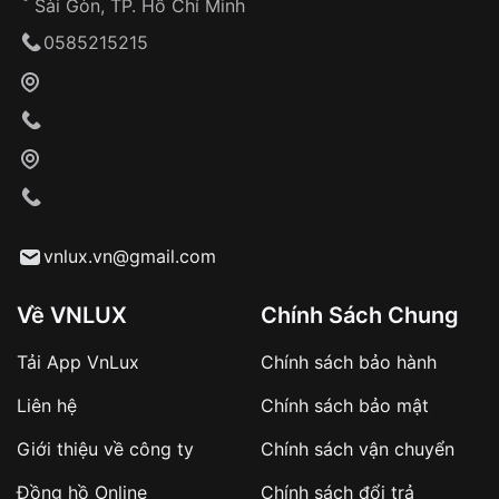
Sài Gòn, TP. Hồ Chí Minh
Giao hàng tận nơi
0585215215
Khách hàng kiểm tra và thanh toán trực tiếp
cho nhân viên giao hàng
Xác nhận đơn hàng và thanh toán
VNLUX tiến hành giao hàng đến địa chỉ yêu
cầu
Từ khóa SEO:
vnlux.vn@gmail.com
Về VNLUX
Chính Sách Chung
Tải App VnLux
Chính sách bảo hành
Áp dụng với các đơn hàng giá trị cao hoặc
Liên hệ
Chính sách bảo mật
sản phẩm đặc biệt
Khách hàng cần
đặt cọc trước 10% giá trị đơn
Giới thiệu về công ty
Chính sách vận chuyển
hàng
Số tiền còn lại thanh toán khi nhận hàng hoặc
Đồng hồ Online
Chính sách đổi trả